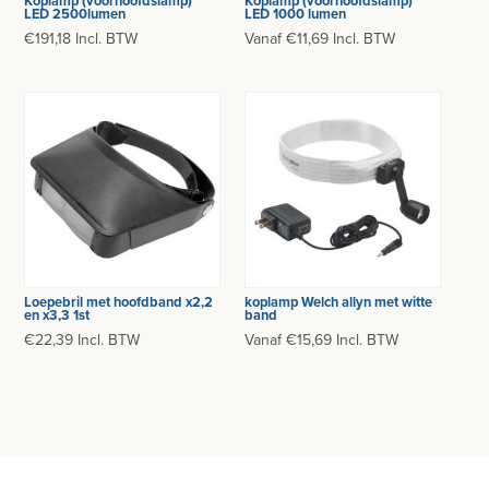
Koplamp (voorhoofdslamp)
Koplamp (voorhoofdslamp)
DOKTERSTASSEN
LED 2500lumen
LED 1000 lumen
€191,18 Incl. BTW
Vanaf €11,69 Incl. BTW
KOOIEN EN TOEBEHOREN
STERILISEREN EN AUTOCLAVEREN
DIVERSEN
MICROSCOOP EN TOEBEHOREN
ONDERZOEKSLAMPEN
KLEIN MEUBILAIR
Loepebril met hoofdband x2,2
koplamp Welch allyn met witte
en x3,3 1st
band
ANATOMISCHE MODELLEN
€22,39 Incl. BTW
Vanaf €15,69 Incl. BTW
VOORHOOFDSLAMP - LOEPEBRIL
LED KRUIS LICHTRECLAME
ONDERZOEKSTAFEL HUMAAN