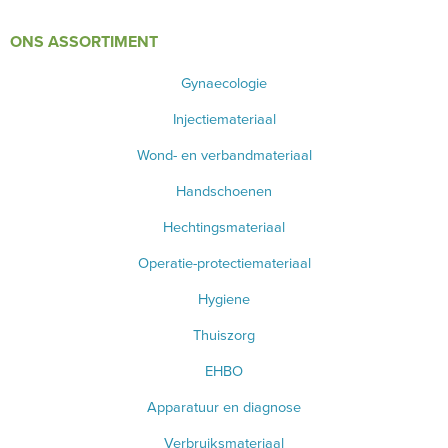
ONDERZOEKS- EN OPERATIETAFEL VETERINAIR
ONS ASSORTIMENT
TABOURETS
Gynaecologie
INSTRUMENTEN - INOX GERIEF
Injectiemateriaal
Wond- en verbandmateriaal
TWEEDEHANDS - LIQUIDATIE
Handschoenen
FILTER OP MERK
Hechtingsmateriaal
Operatie-protectiemateriaal
PRODUCT NIET GEVONDEN?
Hygiene
Thuiszorg
EHBO
Apparatuur en diagnose
Verbruiksmateriaal