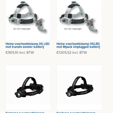
BESURGICAL - INSTRUMENTARIUM
WOND- EN VERBANDMATERIAAL
OPERATIE SETS
HANDSCHOENEN
CONTACT
HECHTINGSMATERIAAL
registreer
OPERATIE-PROTECTIEMATERIAAL
login
Heine voorhoofdslamp 3S LED
Heine voorhoofdslamp 3SLED
met transfo zonder batterij
met Mpack Unplugged batterij
HYGIENE
€905,10 Incl. BTW
€1205,52 Incl. BTW
Prijzen
THUISZORG
Prijzen worden nu inclusief BTW getoond
EHBO
WIJZIG NAAR EXCLUSIEF BTW
APPARATUUR EN DIAGNOSE
VERBRUIKSMATERIAAL
MEUBILAIR - INSTALLATIEMATERIAAL