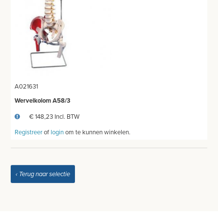
ONDERZOEKS- EN OPERATIETAFEL VETERINAIR
TABOURETS
INSTRUMENTEN - INOX GERIEF
TWEEDEHANDS - LIQUIDATIE
A021631
Wervelkolom A58/3
PRODUCT NIET GEVONDEN?
€ 148,23 Incl. BTW
Registreer
of
login
om te kunnen winkelen.
‹ Terug naar selectie