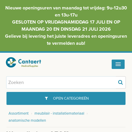
Nieuwe openingsuren van maandag tot vrijdag: 9u-12u30
en 13u-17u
GESLOTEN OP VRIJDAGNAMIDDAG 17 JULI EN OP
MAANDAG 20 EN DINSDAG 21 JULI 2026
Gelieve bij levering het juiste leveradres en openingsuren
te vermelden aub!
HOME
ASSORTIMENT
OPEN CATEGORIEËN
FAQ
Assortiment
›
meubilair - installatiemateriaal
›
GYNAECOLOGIE
anatomische modellen
INFO
INJECTIEMATERIAAL