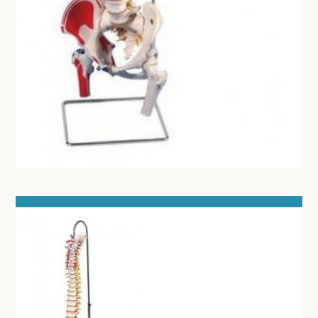
DOKTERSTASSEN
KOOIEN EN TOEBEHOREN
STERILISEREN EN AUTOCLAVEREN
DIVERSEN
MICROSCOOP EN TOEBEHOREN
ONDERZOEKSLAMPEN
KLEIN MEUBILAIR
ANATOMISCHE MODELLEN
VOORHOOFDSLAMP - LOEPEBRIL
LED KRUIS LICHTRECLAME
ONDERZOEKSTAFEL HUMAAN