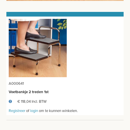
DOKTERSTASSEN
KOOIEN EN TOEBEHOREN
STERILISEREN EN AUTOCLAVEREN
DIVERSEN
MICROSCOOP EN TOEBEHOREN
ONDERZOEKSLAMPEN
KLEIN MEUBILAIR
A000641
ANATOMISCHE MODELLEN
Voetbankje 2 treden 1st
VOORHOOFDSLAMP - LOEPEBRIL
€ 118,04 Incl. BTW
Registreer
of
login
om te kunnen winkelen.
LED KRUIS LICHTRECLAME
ONDERZOEKSTAFEL HUMAAN