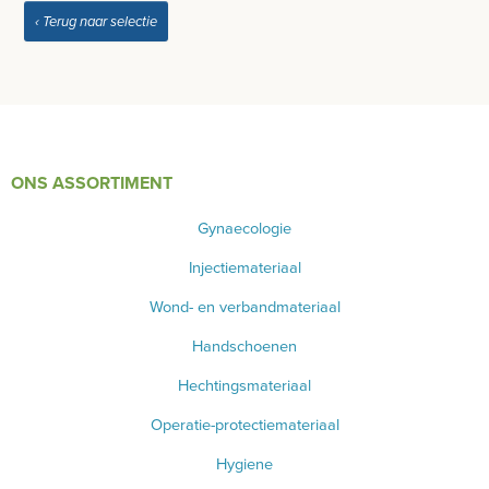
‹ Terug naar selectie
ONDERZOEKS- EN OPERATIETAFEL VETERINAIR
TABOURETS
INSTRUMENTEN - INOX GERIEF
TWEEDEHANDS - LIQUIDATIE
ONS ASSORTIMENT
Gynaecologie
PRODUCT NIET GEVONDEN?
Injectiemateriaal
Wond- en verbandmateriaal
Handschoenen
Hechtingsmateriaal
Operatie-protectiemateriaal
Hygiene