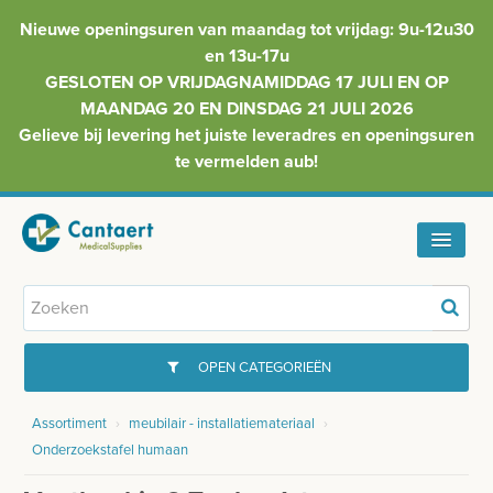
Nieuwe openingsuren van maandag tot vrijdag: 9u-12u30
en 13u-17u
GESLOTEN OP VRIJDAGNAMIDDAG 17 JULI EN OP
MAANDAG 20 EN DINSDAG 21 JULI 2026
Gelieve bij levering het juiste leveradres en openingsuren
te vermelden aub!
HOME
ASSORTIMENT
OPEN CATEGORIEËN
FAQ
Assortiment
›
meubilair - installatiemateriaal
›
GYNAECOLOGIE
Onderzoekstafel humaan
INFO
INJECTIEMATERIAAL