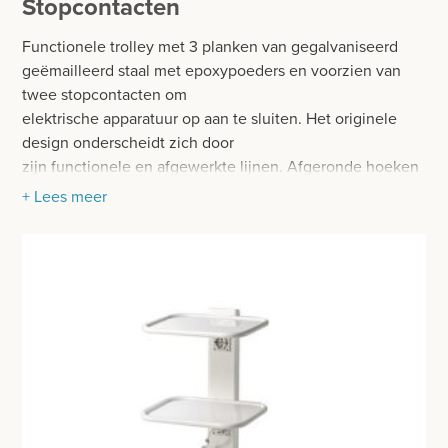
Stopcontacten
BESURGICAL - INSTRUMENTARIUM
WOND- EN VERBANDMATERIAAL
Functionele trolley met 3 planken van gegalvaniseerd
OPERATIE SETS
HANDSCHOENEN
geëmailleerd staal met epoxypoeders en voorzien van
CONTACT
twee stopcontacten om
HECHTINGSMATERIAAL
elektrische apparatuur op aan te sluiten. Het originele
registreer
design onderscheidt zich door
OPERATIE-PROTECTIEMATERIAAL
zijn functionele en afgewerkte lijnen. Afgeronde hoeken
login
en nauwkeurige afwerkingen
+ Lees meer
HYGIENE
maak een harmonieus ontwerp.
Prijzen
THUISZORG
EIGENSCHAPPEN:
Prijzen worden nu inclusief BTW getoond
EHBO
Afmeting: 40 x 45 x 80 cm
WIJZIG NAAR EXCLUSIEF BTW
afmeting van een schapje zelf: 40cm breedt x 30cm
APPARATUUR EN DIAGNOSE
diep
Gewicht: 13,80 Kg
VERBRUIKSMATERIAAL
kleur: RAL 9002
MEUBILAIR - INSTALLATIEMATERIAAL