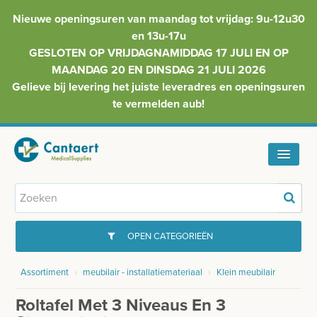
Nieuwe openingsuren van maandag tot vrijdag: 9u-12u30
en 13u-17u
GESLOTEN OP VRIJDAGNAMIDDAG 17 JULI EN OP
MAANDAG 20 EN DINSDAG 21 JULI 2026
Gelieve bij levering het juiste leveradres en openingsuren
te vermelden aub!
HOME
ASSORTIMENT
OPEN CATEGORIEËN
FAQ
Assortiment
›
meubilair - installatiemateriaal
›
Klein meubilair
GYNAECOLOGIE
INFO
Roltafel Met 3 Niveaus En 3
INJECTIEMATERIAAL