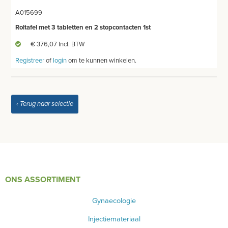
A015699
ONDERZOEKS- EN OPERATIETAFEL VETERINAIR
Roltafel met 3 tabletten en 2 stopcontacten 1st
TABOURETS
€ 376,07 Incl. BTW
INSTRUMENTEN - INOX GERIEF
Registreer
of
login
om te kunnen winkelen.
TWEEDEHANDS - LIQUIDATIE
‹ Terug naar selectie
PRODUCT NIET GEVONDEN?
ONS ASSORTIMENT
Gynaecologie
Injectiemateriaal