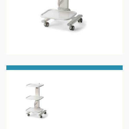
DOKTERSTASSEN
KOOIEN EN TOEBEHOREN
STERILISEREN EN AUTOCLAVEREN
DIVERSEN
MICROSCOOP EN TOEBEHOREN
ONDERZOEKSLAMPEN
KLEIN MEUBILAIR
ANATOMISCHE MODELLEN
VOORHOOFDSLAMP - LOEPEBRIL
LED KRUIS LICHTRECLAME
ONDERZOEKSTAFEL HUMAAN