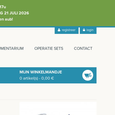
17u
 21 JULI 2026
en aub!
registreer
login
RUMENTARIUM
OPERATIE SETS
CONTACT
MIJN WINKELMANDJE
0
artikel(s)
-
0,00
€