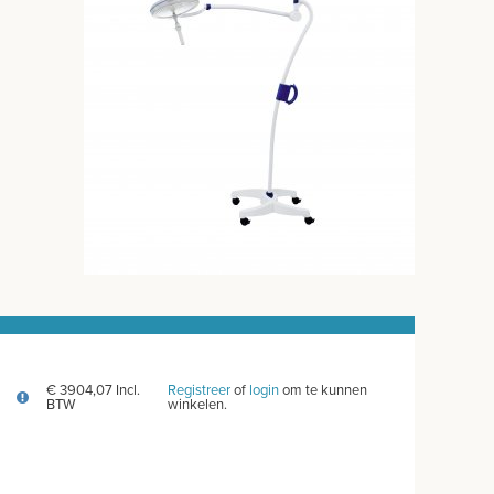
€ 3904,07 Incl.
Registreer
of
login
om te kunnen
BTW
winkelen.