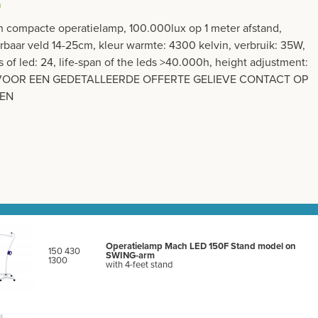
h
h compacte operatielamp, 100.000lux op 1 meter afstand,
rbaar veld 14-25cm, kleur warmte: 4300 kelvin, verbruik: 35W,
of led: 24, life-span of the leds >40.000h, height adjustment:
VOOR EEN GEDETALLEERDE OFFERTE GELIEVE CONTACT OP
MEN
Operatielamp Mach LED 150F Stand model on
150 430
SWING-arm
1300
with 4-feet stand