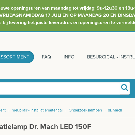
euwe openingsuren van maandag tot vrijdag: 9u-12u30 en 13u-
VRIJDAGNAMIDDAG 17 JULI EN OP MAANDAG 20 EN DINSDAG
e bij levering het juiste leveradres en openingsuren te vermeld
ASSORTIMENT
FAQ
INFO
BESURGICAL - INST
ent
›
meubilair - installatiemateriaal
›
Onderzoekslampen
›
dr. Mach
atielamp Dr. Mach LED 150F