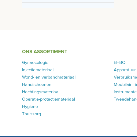
ONS ASSORTIMENT
Gynaecologie
EHBO
Injectiemateriaal
Apparatuur
Wond- en verbandmateriaal
Verbruiksma
Handschoenen
Meubilair - 
Hechtingsmateriaal
Instrumenten
Operatie-protectiemateriaal
Tweedehands
Hygiene
Thuiszorg