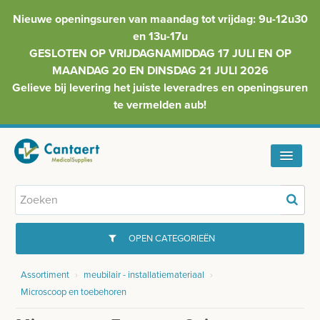
Nieuwe openingsuren van maandag tot vrijdag: 9u-12u30
en 13u-17u
GESLOTEN OP VRIJDAGNAMIDDAG 17 JULI EN OP
MAANDAG 20 EN DINSDAG 21 JULI 2026
Gelieve bij levering het juiste leveradres en openingsuren
te vermelden aub!
HOME
ASSORTIMENT
OPEN CATEGORIEËN
FAQ
Assortiment
›
meubilair - installatiemateriaal
›
GYNAECOLOGIE
Microscoop en toebehoren
INFO
INJECTIEMATERIAAL