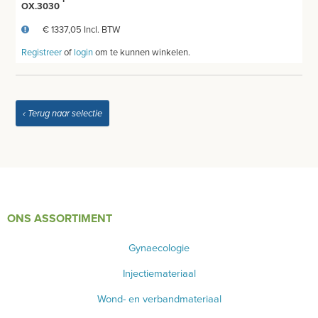
OX.3030
LED KRUIS LICHTRECLAME
€ 1337,05 Incl. BTW
Registreer
of
login
om te kunnen winkelen.
ONDERZOEKSTAFEL HUMAAN
ONDERZOEKS- EN OPERATIETAFEL VETERINAIR
‹ Terug naar selectie
TABOURETS
INSTRUMENTEN - INOX GERIEF
TWEEDEHANDS - LIQUIDATIE
PRODUCT NIET GEVONDEN?
ONS ASSORTIMENT
Gynaecologie
Injectiemateriaal
Wond- en verbandmateriaal