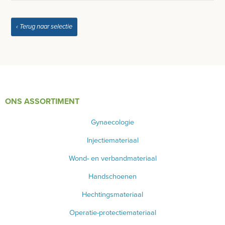
LED KRUIS LICHTRECLAME
‹ Terug naar selectie
ONDERZOEKSTAFEL HUMAAN
ONDERZOEKS- EN OPERATIETAFEL VETERINAIR
TABOURETS
ONS ASSORTIMENT
INSTRUMENTEN - INOX GERIEF
Gynaecologie
TWEEDEHANDS - LIQUIDATIE
Injectiemateriaal
PRODUCT NIET GEVONDEN?
Wond- en verbandmateriaal
Handschoenen
Hechtingsmateriaal
Operatie-protectiemateriaal