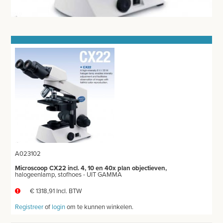
DOKTERSTASSEN
KOOIEN EN TOEBEHOREN
STERILISEREN EN AUTOCLAVEREN
DIVERSEN
MICROSCOOP EN TOEBEHOREN
DRAAGGLAZEN
DEKGLAZEN
A023102
ONDERZOEKSLAMPEN
Microscoop CX22 incl. 4, 10 en 40x plan objectieven,
halogeenlamp, stofhoes - UIT GAMMA
KLEIN MEUBILAIR
€ 1318,91 Incl. BTW
ANATOMISCHE MODELLEN
Registreer
of
login
om te kunnen winkelen.
VOORHOOFDSLAMP - LOEPEBRIL