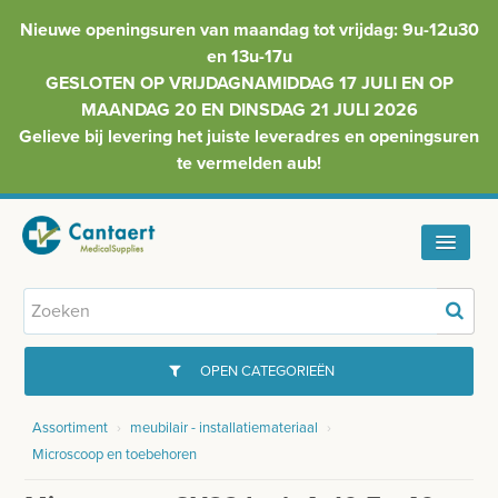
Nieuwe openingsuren van maandag tot vrijdag: 9u-12u30
en 13u-17u
GESLOTEN OP VRIJDAGNAMIDDAG 17 JULI EN OP
MAANDAG 20 EN DINSDAG 21 JULI 2026
Gelieve bij levering het juiste leveradres en openingsuren
te vermelden aub!
HOME
ASSORTIMENT
OPEN CATEGORIEËN
FAQ
Assortiment
›
meubilair - installatiemateriaal
›
GYNAECOLOGIE
Microscoop en toebehoren
INFO
INJECTIEMATERIAAL