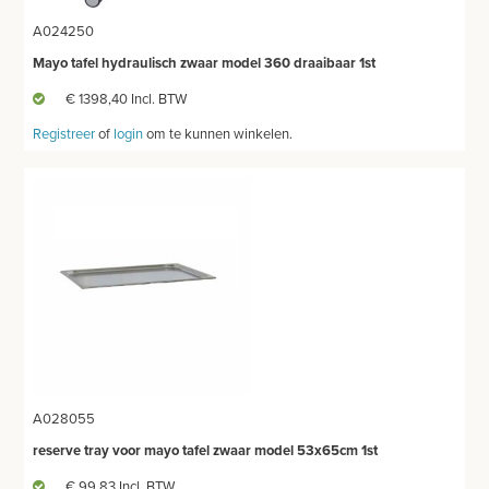
A024250
ONDERZOEKS- EN OPERATIETAFEL VETERINAIR
Mayo tafel hydraulisch zwaar model 360 draaibaar 1st
TABOURETS
€ 1398,40 Incl. BTW
INSTRUMENTEN - INOX GERIEF
Registreer
of
login
om te kunnen winkelen.
TWEEDEHANDS - LIQUIDATIE
PRODUCT NIET GEVONDEN?
A028055
reserve tray voor mayo tafel zwaar model 53x65cm 1st
€ 99,83 Incl. BTW