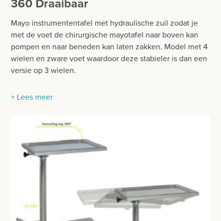
360 Draaibaar
BESURGICAL - INSTRUMENTARIUM
WOND- EN VERBANDMATERIAAL
Mayo instrumententafel met hydraulische zuil zodat je
OPERATIE SETS
HANDSCHOENEN
met de voet de chirurgische mayotafel naar boven kan
CONTACT
pompen en naar beneden kan laten zakken. Model met 4
HECHTINGSMATERIAAL
wielen en zware voet waardoor deze stabieler is dan een
registreer
versie op 3 wielen.
OPERATIE-PROTECTIEMATERIAAL
login
Gemaakt van roestvrij staal 18/10
+ Lees meer
HYGIENE
Afgeronde, gepolijste en niet scherpe randen
Afneembaar dienblad met afmetingen:650 x 530 x 20
Prijzen
THUISZORG
mm
Prijzen worden nu inclusief BTW getoond
Hoogtebereik: 850 - 1200 mm
EHBO
ø80 mm zwenkwielen met bumpers, waarvan twee met
WIJZIG NAAR EXCLUSIEF BTW
rem.
APPARATUUR EN DIAGNOSE
VERBRUIKSMATERIAAL
MEUBILAIR - INSTALLATIEMATERIAAL