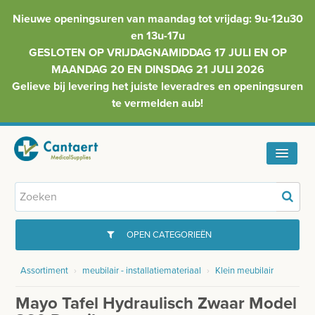
Nieuwe openingsuren van maandag tot vrijdag: 9u-12u30
en 13u-17u
GESLOTEN OP VRIJDAGNAMIDDAG 17 JULI EN OP
MAANDAG 20 EN DINSDAG 21 JULI 2026
Gelieve bij levering het juiste leveradres en openingsuren
te vermelden aub!
HOME
ASSORTIMENT
OPEN CATEGORIEËN
FAQ
Assortiment
›
meubilair - installatiemateriaal
›
Klein meubilair
GYNAECOLOGIE
INFO
Mayo Tafel Hydraulisch Zwaar Model
INJECTIEMATERIAAL