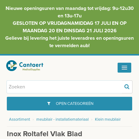
Nieuwe openingsuren van maandag tot vrijdag: 9u-12u30
en 13u-17u
GESLOTEN OP VRIJDAGNAMIDDAG 17 JULI EN OP
MAANDAG 20 EN DINSDAG 21 JULI 2026
Gelieve bij levering het juiste leveradres en openingsuren
te vermelden aub!
HOME
ASSORTIMENT
OPEN CATEGORIEËN
FAQ
Assortiment
›
meubilair - installatiemateriaal
›
Klein meubilair
GYNAECOLOGIE
INFO
Inox Roltafel Vlak Blad
INJECTIEMATERIAAL