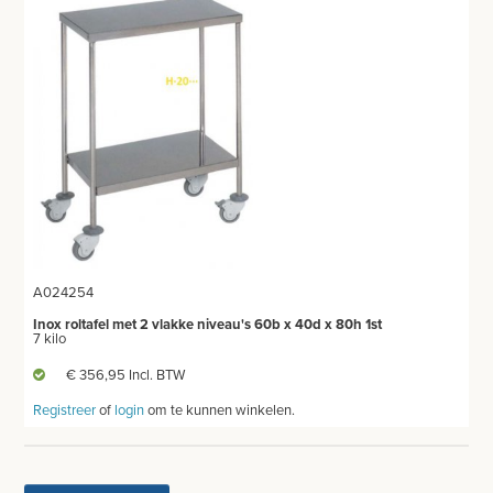
ONDERZOEKS- EN OPERATIETAFEL VETERINAIR
TABOURETS
INSTRUMENTEN - INOX GERIEF
TWEEDEHANDS - LIQUIDATIE
PRODUCT NIET GEVONDEN?
A024254
Inox roltafel met 2 vlakke niveau's 60b x 40d x 80h 1st
7 kilo
€ 356,95 Incl. BTW
Registreer
of
login
om te kunnen winkelen.