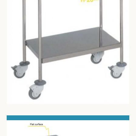
DOKTERSTASSEN
KOOIEN EN TOEBEHOREN
STERILISEREN EN AUTOCLAVEREN
DIVERSEN
MICROSCOOP EN TOEBEHOREN
ONDERZOEKSLAMPEN
KLEIN MEUBILAIR
ANATOMISCHE MODELLEN
VOORHOOFDSLAMP - LOEPEBRIL
LED KRUIS LICHTRECLAME
ONDERZOEKSTAFEL HUMAAN