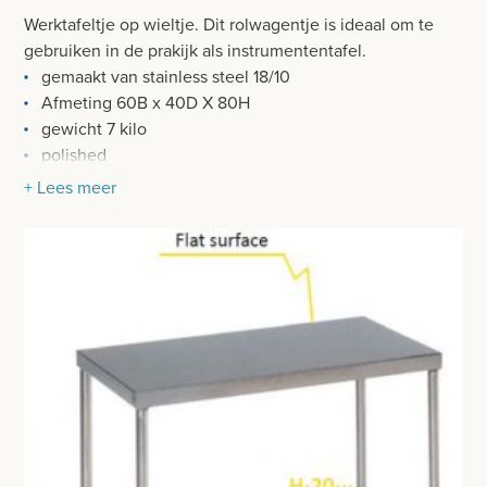
BESURGICAL - INSTRUMENTARIUM
Werktafeltje op wieltje. Dit rolwagentje is ideaal om te
WOND- EN VERBANDMATERIAAL
gebruiken in de prakijk als instrumententafel.
OPERATIE SETS
HANDSCHOENEN
gemaakt van stainless steel 18/10
CONTACT
Afmeting 60B x 40D X 80H
HECHTINGSMATERIAAL
gewicht 7 kilo
registreer
polished
OPERATIE-PROTECTIEMATERIAAL
afgeronde hoeken
login
+ Lees meer
4x 80mm wieletje met bumper
HYGIENE
2x met rem
Prijzen
THUISZORG
Prijzen worden nu inclusief BTW getoond
EHBO
WIJZIG NAAR EXCLUSIEF BTW
APPARATUUR EN DIAGNOSE
VERBRUIKSMATERIAAL
MEUBILAIR - INSTALLATIEMATERIAAL