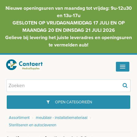
Nieuwe openingsuren van maandag tot vrijdag: 9u-12u30
en 13u-17u
GESLOTEN OP VRIJDAGNAMIDDAG 17 JULI EN OP
MAANDAG 20 EN DINSDAG 21 JULI 2026
Gelieve bij levering het juiste leveradres en openingsuren
te vermelden aub!
HOME
ASSORTIMENT
OPEN CATEGORIEËN
FAQ
Assortiment
›
meubilair - installatiemateriaal
›
GYNAECOLOGIE
Steriliseren en autoclaveren
INFO
INJECTIEMATERIAAL