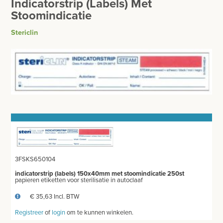
Indicatorstrip (labels) Met
BESURGICAL - INSTRUMENTARIUM
WOND- EN VERBANDMATERIAAL
Stoomindicatie
OPERATIE SETS
Stericlin
HANDSCHOENEN
CONTACT
HECHTINGSMATERIAAL
registreer
OPERATIE-PROTECTIEMATERIAAL
login
HYGIENE
Prijzen
THUISZORG
Prijzen worden nu inclusief BTW getoond
EHBO
WIJZIG NAAR EXCLUSIEF BTW
3FSKS650104
APPARATUUR EN DIAGNOSE
indicatorstrip (labels) 150x40mm met stoomindicatie 250st
papieren etiketten voor sterilisatie in autoclaaf
VERBRUIKSMATERIAAL
€ 35,63 Incl. BTW
MEUBILAIR - INSTALLATIEMATERIAAL
Registreer
of
login
om te kunnen winkelen.