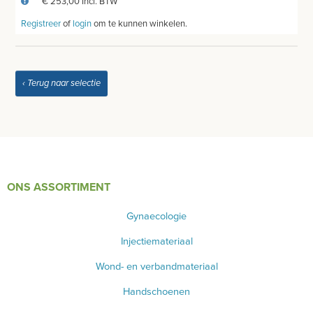
€ 253,00 Incl. BTW
Registreer
of
login
om te kunnen winkelen.
LED KRUIS LICHTRECLAME
ONDERZOEKSTAFEL HUMAAN
‹ Terug naar selectie
ONDERZOEKS- EN OPERATIETAFEL VETERINAIR
TABOURETS
INSTRUMENTEN - INOX GERIEF
TWEEDEHANDS - LIQUIDATIE
ONS ASSORTIMENT
PRODUCT NIET GEVONDEN?
Gynaecologie
Injectiemateriaal
Wond- en verbandmateriaal
Handschoenen