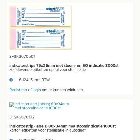
DOKTERSTASSEN
KOOIEN EN TOEBEHOREN
STERILISEREN EN AUTOCLAVEREN
ULTRASOON REINIGER
3FSKS670501
AUTOCLAAF
indicatorstrips 75x25mm met stoom- en EO indicatie 3000st
zelfklevende etiketten op rol voor sterilisatie
DIVERSEN
€ 124,15 Incl. BTW
MICROSCOOP EN TOEBEHOREN
Registreer
of
login
om te kunnen winkelen.
ONDERZOEKSLAMPEN
KLEIN MEUBILAIR
3FSKS670102
ANATOMISCHE MODELLEN
indicatorstrip (labels) 80x34mm met stoomindicatie 1000st
karton etiketten voor sterilisatie in autoclaaf
VOORHOOFDSLAMP - LOEPEBRIL