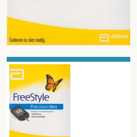
MEETAPPARATUUR
AFZUIGING
TANDUNIT - PEDICUREMOTOR
AEROSOL EN INHALATIE
IDENTIFICATIE
BLOED- EN URINEONDERZOEK
URINEONDERZOEK
BLOEDONDERZOEK
CORONATESTEN
CENTRIFUGES
ANESTHESIE - BEWAKING