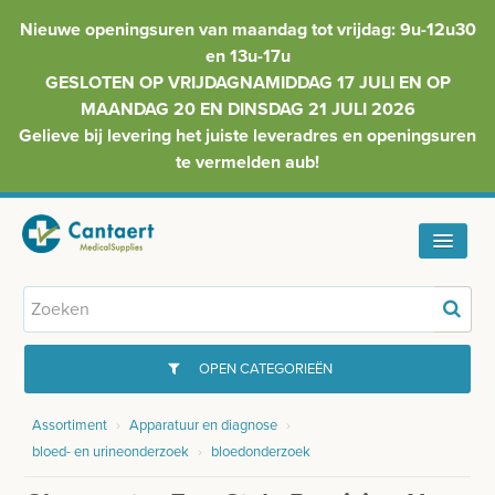
Nieuwe openingsuren van maandag tot vrijdag: 9u-12u30
en 13u-17u
GESLOTEN OP VRIJDAGNAMIDDAG 17 JULI EN OP
MAANDAG 20 EN DINSDAG 21 JULI 2026
Gelieve bij levering het juiste leveradres en openingsuren
te vermelden aub!
HOME
ASSORTIMENT
OPEN CATEGORIEËN
FAQ
Assortiment
›
Apparatuur en diagnose
›
GYNAECOLOGIE
bloed- en urineonderzoek
›
bloedonderzoek
INFO
INJECTIEMATERIAAL