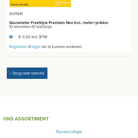
DIVERSEN
A011941
Glucometer FreeStyle Precision Neo incl.: meter+prikker
LICHTUITHARDING
10 lancetten+10 teststrips
€ 0,00 Incl. BTW
VERBRUIKSMATERIAAL
Registreer
of
login
om te kunnen winkelen.
MEUBILAIR - INSTALLATIEMATERIAAL
INSTRUMENTEN - INOX GERIEF
‹ Terug naar selectie
TWEEDEHANDS - LIQUIDATIE
PRODUCT NIET GEVONDEN?
ONS ASSORTIMENT
Gynaecologie