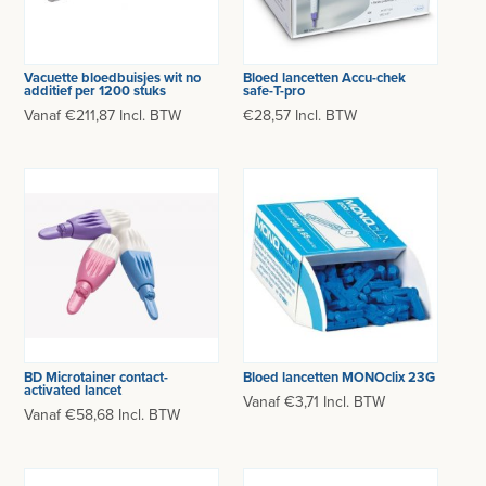
MEETAPPARATUUR
AFZUIGING
Vacuette bloedbuisjes wit no
Bloed lancetten Accu-chek
additief per 1200 stuks
safe-T-pro
TANDUNIT - PEDICUREMOTOR
Vanaf €211,87 Incl. BTW
€28,57 Incl. BTW
AEROSOL EN INHALATIE
IDENTIFICATIE
BLOED- EN URINEONDERZOEK
URINEONDERZOEK
BLOEDONDERZOEK
BD Microtainer contact-
Bloed lancetten MONOclix 23G
activated lancet
CORONATESTEN
Vanaf €3,71 Incl. BTW
Vanaf €58,68 Incl. BTW
CENTRIFUGES
ANESTHESIE - BEWAKING