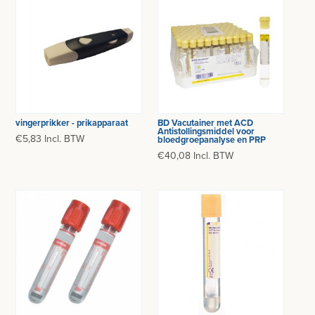
DIVERSEN
LICHTUITHARDING
VERBRUIKSMATERIAAL
MEUBILAIR - INSTALLATIEMATERIAAL
BD Vacutainer met ACD
vingerprikker - prikapparaat
Antistollingsmiddel voor
€5,83 Incl. BTW
bloedgroepanalyse en PRP
INSTRUMENTEN - INOX GERIEF
€40,08 Incl. BTW
TWEEDEHANDS - LIQUIDATIE
FILTER OP MERK
PRODUCT NIET GEVONDEN?