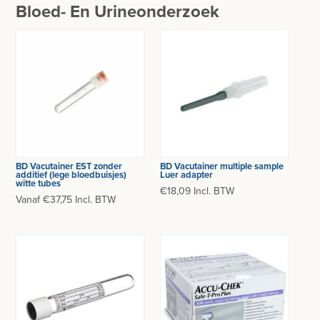
BESURGICAL - INSTRUMENTARIUM
Bloed- En Urineonderzoek
WOND- EN VERBANDMATERIAAL
OPERATIE SETS
HANDSCHOENEN
CONTACT
HECHTINGSMATERIAAL
registreer
OPERATIE-PROTECTIEMATERIAAL
login
HYGIENE
Prijzen
BD Vacutainer EST zonder
BD Vacutainer multiple sample
THUISZORG
additief (lege bloedbuisjes)
Luer adapter
witte tubes
Prijzen worden nu inclusief BTW getoond
€18,09 Incl. BTW
Vanaf €37,75 Incl. BTW
EHBO
WIJZIG NAAR EXCLUSIEF BTW
APPARATUUR EN DIAGNOSE
RONTGEN
SCHEERAPPARATEN + TOEBEHOREN