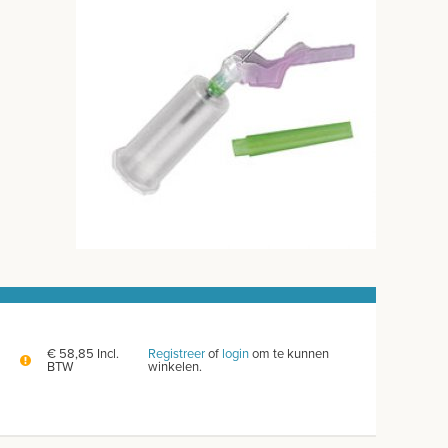
€ 58,85 Incl.
Registreer
of
login
om te kunnen
BTW
winkelen.