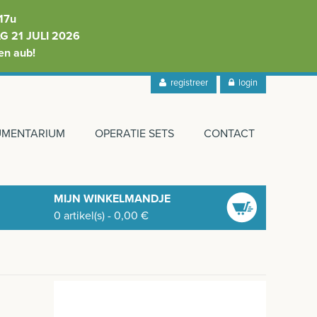
17u
 21 JULI 2026
en aub!
registreer
login
RUMENTARIUM
OPERATIE SETS
CONTACT
MIJN WINKELMANDJE
0
artikel(s)
-
0,00
€