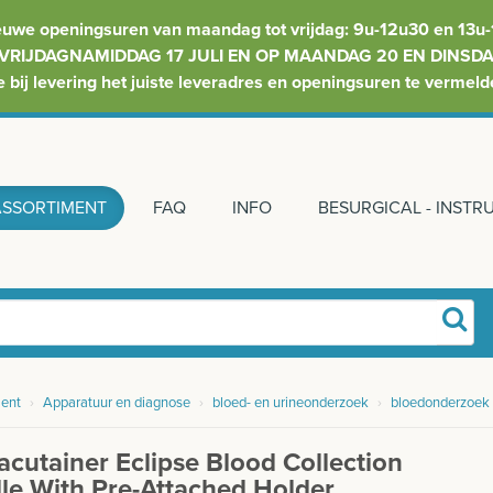
euwe openingsuren van maandag tot vrijdag: 9u-12u30 en 13u-
VRIJDAGNAMIDDAG 17 JULI EN OP MAANDAG 20 EN DINSDAG
e bij levering het juiste leveradres en openingsuren te vermeld
ASSORTIMENT
FAQ
INFO
BESURGICAL - INST
ent
›
Apparatuur en diagnose
›
bloed- en urineonderzoek
›
bloedonderzoek
cutainer Eclipse Blood Collection
le With Pre-Attached Holder