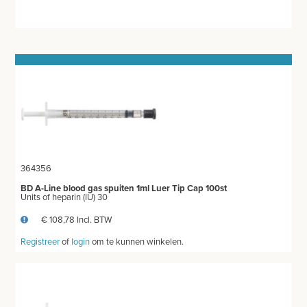
MEETAPPARATUUR
AFZUIGING
TANDUNIT - PEDICUREMOTOR
AEROSOL EN INHALATIE
IDENTIFICATIE
BLOED- EN URINEONDERZOEK
364356
URINEONDERZOEK
BD A-Line blood gas spuiten 1ml Luer Tip Cap 100st
Units of heparin (IU) 30
BLOEDONDERZOEK
€ 108,78 Incl. BTW
Registreer
of
login
om te kunnen winkelen.
CORONATESTEN
CENTRIFUGES
ANESTHESIE - BEWAKING