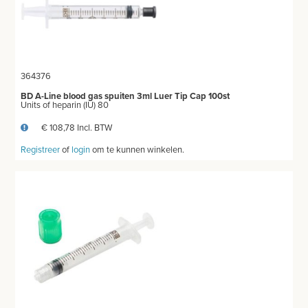
DIVERSEN
LICHTUITHARDING
364376
VERBRUIKSMATERIAAL
BD A-Line blood gas spuiten 3ml Luer Tip Cap 100st
Units of heparin (IU) 80
MEUBILAIR - INSTALLATIEMATERIAAL
€ 108,78 Incl. BTW
INSTRUMENTEN - INOX GERIEF
Registreer
of
login
om te kunnen winkelen.
TWEEDEHANDS - LIQUIDATIE
PRODUCT NIET GEVONDEN?