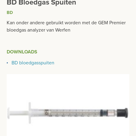
BD Bloedgas Spuiten
BESURGICAL - INSTRUMENTARIUM
WOND- EN VERBANDMATERIAAL
BD
OPERATIE SETS
HANDSCHOENEN
Kan onder andere gebruikt worden met de GEM Premier
CONTACT
bloedgas analyzer van Werfen
HECHTINGSMATERIAAL
registreer
OPERATIE-PROTECTIEMATERIAAL
login
DOWNLOADS
HYGIENE
BD bloedgasspuiten
Prijzen
THUISZORG
Prijzen worden nu inclusief BTW getoond
EHBO
WIJZIG NAAR EXCLUSIEF BTW
APPARATUUR EN DIAGNOSE
RONTGEN
SCHEERAPPARATEN + TOEBEHOREN