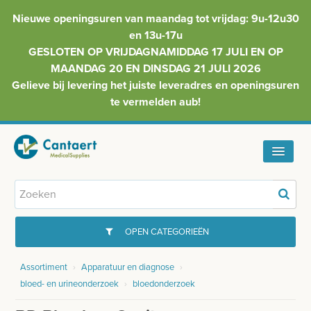
Nieuwe openingsuren van maandag tot vrijdag: 9u-12u30
en 13u-17u
GESLOTEN OP VRIJDAGNAMIDDAG 17 JULI EN OP
MAANDAG 20 EN DINSDAG 21 JULI 2026
Gelieve bij levering het juiste leveradres en openingsuren
te vermelden aub!
HOME
ASSORTIMENT
OPEN CATEGORIEËN
FAQ
Assortiment
›
Apparatuur en diagnose
›
GYNAECOLOGIE
bloed- en urineonderzoek
›
bloedonderzoek
INFO
INJECTIEMATERIAAL