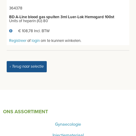
364378
BD A-Line blood gas spuiten 3ml Luer-Lok Hemogard 100st
Units of heparin (IU) 80
€ 108,78 Incl. BTW
Registreer
of
login
om te kunnen winkelen.
‹ Terug naar selectie
ONS ASSORTIMENT
Gynaecologie
Injectiemateriaal