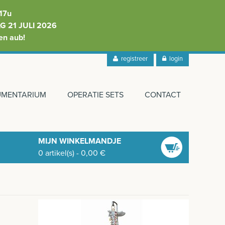
17u
 21 JULI 2026
en aub!
registreer
login
RUMENTARIUM
OPERATIE SETS
CONTACT
MIJN WINKELMANDJE
0
artikel(s)
-
0,00
€