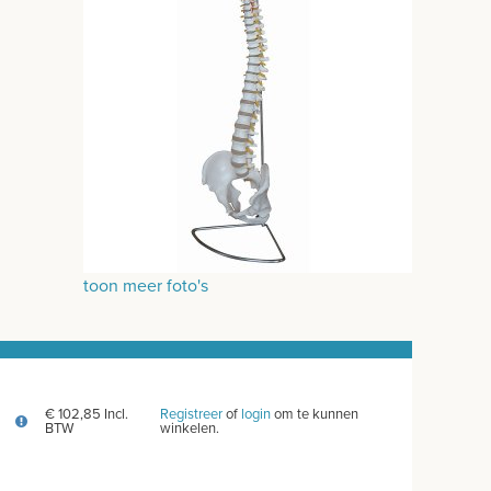
toon meer foto's
€ 102,85 Incl.
Registreer
of
login
om te kunnen
BTW
winkelen.