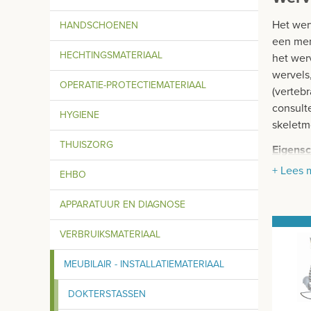
Het wer
HANDSCHOENEN
een men
HECHTINGSMATERIAAL
het wer
wervels
OPERATIE-PROTECTIEMATERIAAL
(vertebr
consult
HYGIENE
skeletm
THUISZORG
Eigens
+ Lees 
Afmet
EHBO
Gewic
APPARATUUR EN DIAGNOSE
De to
Het m
VERBRUIKSMATERIAAL
MEUBILAIR - INSTALLATIEMATERIAAL
DOKTERSTASSEN