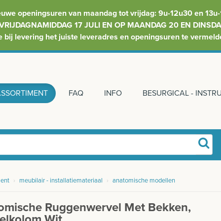
euwe openingsuren van maandag tot vrijdag: 9u-12u30 en 13u-
VRIJDAGNAMIDDAG 17 JULI EN OP MAANDAG 20 EN DINSDAG
e bij levering het juiste leveradres en openingsuren te vermeld
ASSORTIMENT
FAQ
INFO
BESURGICAL - INST
ent
›
meubilair - installatiemateriaal
›
anatomische modellen
omische Ruggenwervel Met Bekken,
elkolom Wit