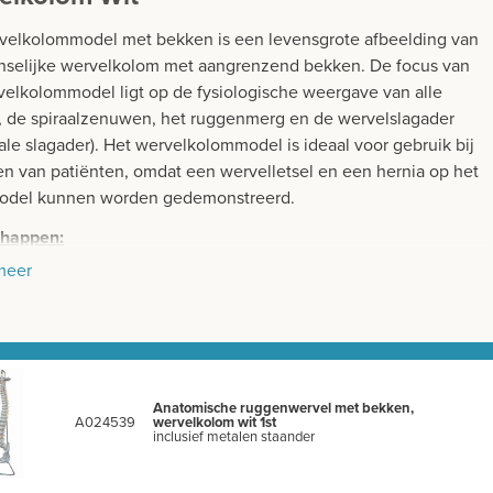
velkolommodel met bekken is een levensgrote afbeelding van
selijke wervelkolom met aangrenzend bekken. De focus van
velkolommodel ligt op de fysiologische weergave van alle
, de spiraalzenuwen, het ruggenmerg en de wervelslagader
ale slagader). Het wervelkolommodel is ideaal voor gebruik bij
en van patiënten, omdat een wervelletsel en een hernia op het
odel kunnen worden gedemonstreerd.
chappen:
meer
ingen (L x H x B): 30 x 83 x 24 cm
ht: 2,9 kg
tale hoogte van het wervelkolommodel is ongeveer 83 cm
odel wordt gemonteerd op een metalen standaard geleverd
Anatomische ruggenwervel met bekken,
A024539
wervelkolom wit 1st
inclusief metalen staander