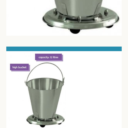
DOKTERSTASSEN
KOOIEN EN TOEBEHOREN
STERILISEREN EN AUTOCLAVEREN
DIVERSEN
MICROSCOOP EN TOEBEHOREN
ONDERZOEKSLAMPEN
KLEIN MEUBILAIR
ANATOMISCHE MODELLEN
VOORHOOFDSLAMP - LOEPEBRIL
LED KRUIS LICHTRECLAME
ONDERZOEKSTAFEL HUMAAN