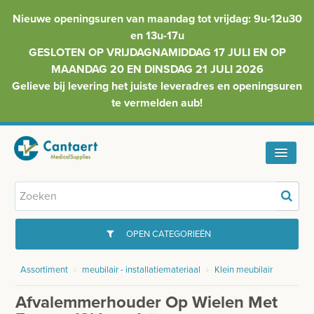
Nieuwe openingsuren van maandag tot vrijdag: 9u-12u30
en 13u-17u
GESLOTEN OP VRIJDAGNAMIDDAG 17 JULI EN OP
MAANDAG 20 EN DINSDAG 21 JULI 2026
Gelieve bij levering het juiste leveradres en openingsuren
te vermelden aub!
HOME
ASSORTIMENT
OPEN CATEGORIEËN
FAQ
Assortiment
›
meubilair - installatiemateriaal
›
Klein meubilair
GYNAECOLOGIE
INFO
Afvalemmerhouder Op Wielen Met
INJECTIEMATERIAAL