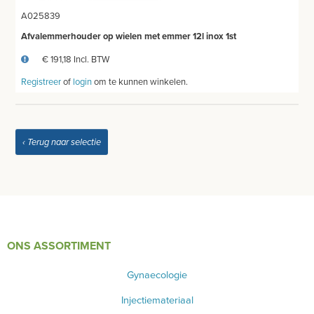
A025839
ONDERZOEKS- EN OPERATIETAFEL VETERINAIR
Afvalemmerhouder op wielen met emmer 12l inox 1st
TABOURETS
€ 191,18 Incl. BTW
INSTRUMENTEN - INOX GERIEF
Registreer
of
login
om te kunnen winkelen.
TWEEDEHANDS - LIQUIDATIE
‹ Terug naar selectie
PRODUCT NIET GEVONDEN?
ONS ASSORTIMENT
Gynaecologie
Injectiemateriaal