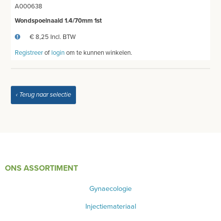
OPERATIE-PROTECTIEMATERIAAL
A000638
Wondspoelnaald 1.4/70mm 1st
HYGIENE
€ 8,25 Incl. BTW
THUISZORG
Registreer
of
login
om te kunnen winkelen.
EHBO
APPARATUUR EN DIAGNOSE
‹ Terug naar selectie
VERBRUIKSMATERIAAL
MEUBILAIR - INSTALLATIEMATERIAAL
INSTRUMENTEN - INOX GERIEF
ONS ASSORTIMENT
TWEEDEHANDS - LIQUIDATIE
Gynaecologie
PRODUCT NIET GEVONDEN?
Injectiemateriaal