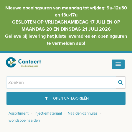
Nieuwe openingsuren van maandag tot vrijdag: 9u-12u30
en 13u-17u
GESLOTEN OP VRIJDAGNAMIDDAG 17 JULI EN OP
MAANDAG 20 EN DINSDAG 21 JULI 2026
Gelieve bij levering het juiste leveradres en openingsuren
te vermelden aub!
HOME
ASSORTIMENT
OPEN CATEGORIEËN
FAQ
Assortiment
›
Injectiemateriaal
›
Naalden-cannulas
›
GYNAECOLOGIE
wondspoelnaalden
INFO
INJECTIEMATERIAAL