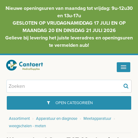
Nieuwe openingsuren van maandag tot vrijdag: 9u-12u30
en 13u-17u
GESLOTEN OP VRIJDAGNAMIDDAG 17 JULI EN OP
MAANDAG 20 EN DINSDAG 21 JULI 2026
Gelieve bij levering het juiste leveradres en openingsuren
te vermelden aub!
HOME
ASSORTIMENT
OPEN CATEGORIEËN
FAQ
Assortiment
›
Apparatuur en diagnose
›
Meetapparatuur
›
GYNAECOLOGIE
weegschalen - meten
INFO
INJECTIEMATERIAAL