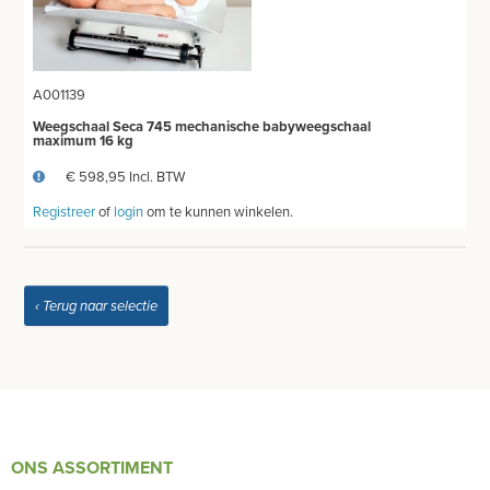
MEETAPPARATUUR
THERMOMETERS
A001139
STETHOSCOOP
Weegschaal Seca 745 mechanische babyweegschaal
maximum 16 kg
BLOEDDRUKMETERS EN TOEBEHOREN
€ 598,95 Incl. BTW
GLUCOSEMETER EN TOEBEHOREN
Registreer
of
login
om te kunnen winkelen.
OTOSCOOP EN TOEBEHOREN
‹ Terug naar selectie
SATURATIEMETER
ZUURSTOFGENERATOR
DEFIBRILLATOR AED - ECG
DOPPLER
ONS ASSORTIMENT