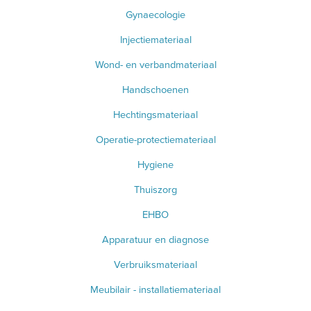
WEEGSCHALEN - METEN
Gynaecologie
SPIROMETER
Injectiemateriaal
Wond- en verbandmateriaal
HARTSLAGMETERS
Handschoenen
SCOLIOMETER
Hechtingsmateriaal
CO2 METERS
Operatie-protectiemateriaal
DERMATOSCOOP
Hygiene
Thuiszorg
EHBO
AFZUIGING
Apparatuur en diagnose
TANDUNIT - PEDICUREMOTOR
Verbruiksmateriaal
AEROSOL EN INHALATIE
Meubilair - installatiemateriaal
IDENTIFICATIE