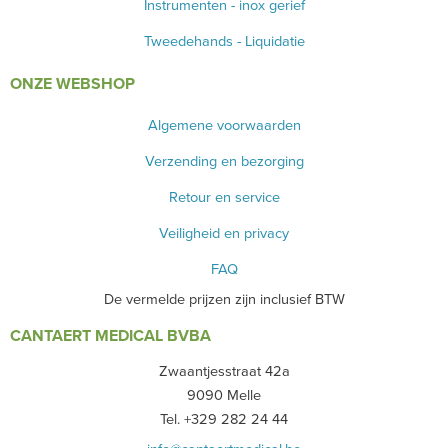
Instrumenten - inox gerief
BLOED- EN URINEONDERZOEK
Tweedehands - Liquidatie
ANESTHESIE - BEWAKING
ONZE WEBSHOP
DIVERSEN
Algemene voorwaarden
Verzending en bezorging
LICHTUITHARDING
Retour en service
VERBRUIKSMATERIAAL
Veiligheid en privacy
MEUBILAIR - INSTALLATIEMATERIAAL
FAQ
INSTRUMENTEN - INOX GERIEF
De vermelde prijzen zijn inclusief BTW
CANTAERT MEDICAL BVBA
TWEEDEHANDS - LIQUIDATIE
Zwaantjesstraat 42a
PRODUCT NIET GEVONDEN?
9090 Melle
Tel. +329 282 24 44