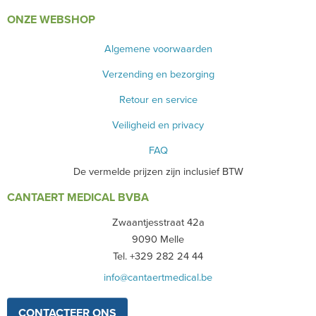
ONZE WEBSHOP
BLOED- EN URINEONDERZOEK
Algemene voorwaarden
ANESTHESIE - BEWAKING
Verzending en bezorging
DIVERSEN
Retour en service
LICHTUITHARDING
Veiligheid en privacy
VERBRUIKSMATERIAAL
FAQ
De vermelde prijzen zijn inclusief BTW
MEUBILAIR - INSTALLATIEMATERIAAL
CANTAERT MEDICAL BVBA
INSTRUMENTEN - INOX GERIEF
Zwaantjesstraat 42a
TWEEDEHANDS - LIQUIDATIE
9090 Melle
Tel. +329 282 24 44
PRODUCT NIET GEVONDEN?
info@cantaertmedical.be
CONTACTEER ONS