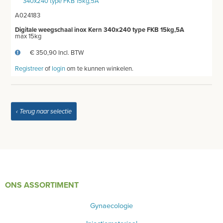
MEETAPPARATUUR
A024183
THERMOMETERS
Digitale weegschaal inox Kern 340x240 type FKB 15kg,5A
max 15kg
STETHOSCOOP
€ 350,90 Incl. BTW
Registreer
of
login
om te kunnen winkelen.
BLOEDDRUKMETERS EN TOEBEHOREN
GLUCOSEMETER EN TOEBEHOREN
‹ Terug naar selectie
OTOSCOOP EN TOEBEHOREN
SATURATIEMETER
ZUURSTOFGENERATOR
ONS ASSORTIMENT
DEFIBRILLATOR AED - ECG
Gynaecologie
DOPPLER