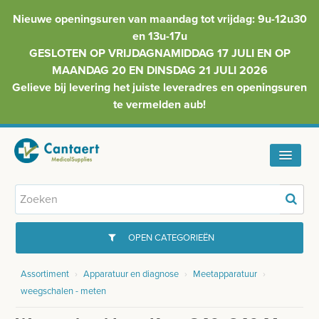
Nieuwe openingsuren van maandag tot vrijdag: 9u-12u30
en 13u-17u
GESLOTEN OP VRIJDAGNAMIDDAG 17 JULI EN OP
MAANDAG 20 EN DINSDAG 21 JULI 2026
Gelieve bij levering het juiste leveradres en openingsuren
te vermelden aub!
HOME
ASSORTIMENT
OPEN CATEGORIEËN
FAQ
Assortiment
›
Apparatuur en diagnose
›
Meetapparatuur
›
GYNAECOLOGIE
weegschalen - meten
INFO
INJECTIEMATERIAAL