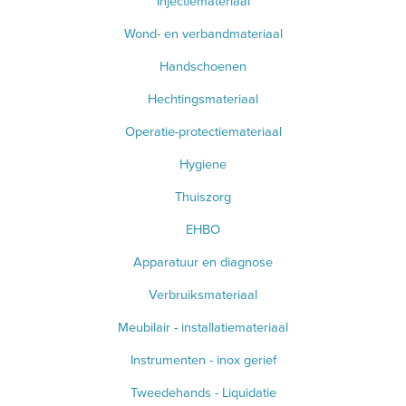
Injectiemateriaal
WEEGSCHALEN - METEN
Wond- en verbandmateriaal
SPIROMETER
Handschoenen
HARTSLAGMETERS
Hechtingsmateriaal
Operatie-protectiemateriaal
SCOLIOMETER
Hygiene
CO2 METERS
Thuiszorg
DERMATOSCOOP
EHBO
Apparatuur en diagnose
AFZUIGING
Verbruiksmateriaal
TANDUNIT - PEDICUREMOTOR
Meubilair - installatiemateriaal
AEROSOL EN INHALATIE
Instrumenten - inox gerief
Tweedehands - Liquidatie
IDENTIFICATIE