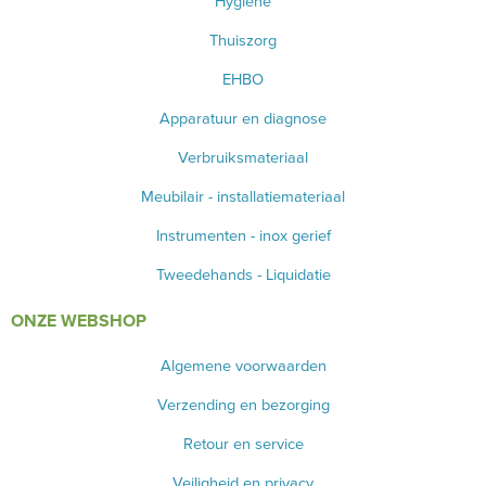
Hygiene
Thuiszorg
SCHAREN
EHBO
KLEMMEN
Apparatuur en diagnose
NAALDVOERDERS
Verbruiksmateriaal
BISTOURI
Meubilair - installatiemateriaal
Instrumenten - inox gerief
NAALVOERDERS
Tweedehands - Liquidatie
OORSPUITEN
ONZE WEBSHOP
MEDICON INSTRUMENTEN
Algemene voorwaarden
CASTRATIE
Verzending en bezorging
ELEVATORS
Retour en service
SCHEERMATERIAAL
Veiligheid en privacy