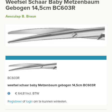
Weefsel Schaar Baby Metzenbaum
BESURGICAL - INSTRUMENTARIUM
WOND- EN VERBANDMATERIAAL
Gebogen 14,5cm BC603R
OPERATIE SETS
Aesculap B. Braun
HANDSCHOENEN
CONTACT
HECHTINGSMATERIAAL
registreer
OPERATIE-PROTECTIEMATERIAAL
login
HYGIENE
Prijzen
THUISZORG
Prijzen worden nu inclusief BTW getoond
EHBO
WIJZIG NAAR EXCLUSIEF BTW
BC603R
APPARATUUR EN DIAGNOSE
weefsel schaar baby Metzenbaum gebogen 14,5cm BC603R
VERBRUIKSMATERIAAL
€ 64,81 Incl. BTW
Registreer
of
login
om te kunnen winkelen.
MEUBILAIR - INSTALLATIEMATERIAAL