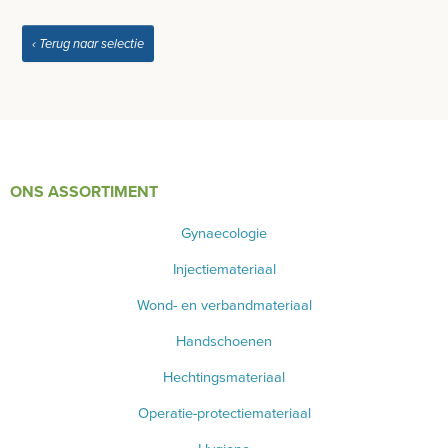
INSTRUMENTEN - INOX GERIEF
‹ Terug naar selectie
REFLEXHAMERS
SPECULA
BISTOURIMESSEN
BASISKWALITEIT INSTRUMENTEN
ONS ASSORTIMENT
INSTRUMENTENDOZEN - INOX GERIEF
Gynaecologie
NAGEL INSTRUMENTEN
Injectiemateriaal
Wond- en verbandmateriaal
AESCULAP INSTRUMENTEN
Handschoenen
VANALLES
Hechtingsmateriaal
PINCETTEN
Operatie-protectiemateriaal
WONDSPREIDERS