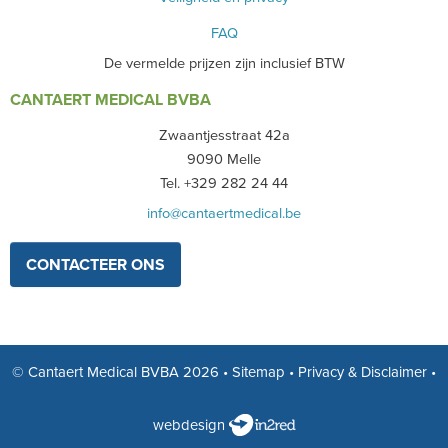
STEMVORKEN
FAQ
De vermelde prijzen zijn inclusief BTW
BIOPSY PUNCHES - CURRETTES
CANTAERT MEDICAL BVBA
GYNEACOLOGY
Zwaantjesstraat 42a
ORTHOPEDIE
9090 Melle
Tel. +329 282 24 44
HOEFINSTRUMENTEN
info@cantaertmedical.be
OPHTALMOLOGIE
CONTACTEER ONS
TWEEDEHANDS - LIQUIDATIE
PRODUCT NIET GEVONDEN?
© Cantaert Medical BVBA 2026
•
Sitemap
•
Privacy & Disclaimer
•
webdesign