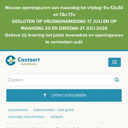
Nieuwe openingsuren van maandag tot vrijdag: 9u-12u30
en 13u-17u
GESLOTEN OP VRIJDAGNAMIDDAG 17 JULI EN OP
MAANDAG 20 EN DINSDAG 21 JULI 2026
Gelieve bij levering het juiste leveradres en openingsuren
te vermelden aub!
HOME
ASSORTIMENT
OPEN CATEGORIEËN
FAQ
Assortiment
›
instrumenten - inox gerief
›
GYNAECOLOGIE
aesculap instrumenten
›
scharen
INFO
INJECTIEMATERIAAL