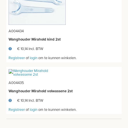
TANDHEELKUNDIG MATERIAAL
POLIERMATERIAAL
MONDSPIEGEL - SPIEGELHECHT
A004434
Wanghouder Mirahold kind 2st
POLIERMATERIAAL/ZIRCATE
€ 10,14 Incl. BTW
SPEELGOED
Registreer
of
login
om te kunnen winkelen.
PIPETTEN
CRYO APPARATUUR
A004435
UROLOGIE - SONDE - AFZUIGING
Wanghouder Mirahold volwassene 2st
€ 10,14 Incl. BTW
FLESSEN - ZALFPOTTEN - BEKERS
Registreer
of
login
om te kunnen winkelen.
PEDICURE - MANICURE
BATTERIJEN - LAMPEN