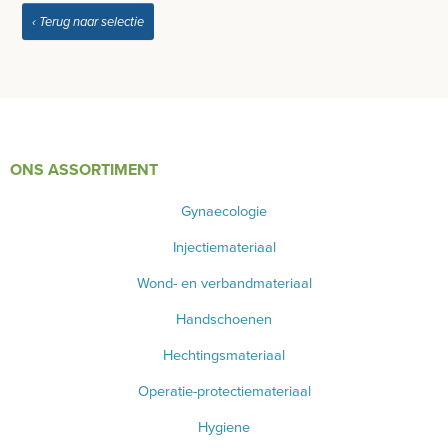
‹ Terug naar selectie
VETERINAIR MATERIAAL
GYNAECOLOGIE
BENODIGDHEDEN EKG
BENODIGDHEDEN ECHOGRAFIE
ONS ASSORTIMENT
MEUBILAIR - INSTALLATIEMATERIAAL
Gynaecologie
Injectiemateriaal
INSTRUMENTEN - INOX GERIEF
Wond- en verbandmateriaal
TWEEDEHANDS - LIQUIDATIE
Handschoenen
PRODUCT NIET GEVONDEN?
Hechtingsmateriaal
Operatie-protectiemateriaal
Hygiene