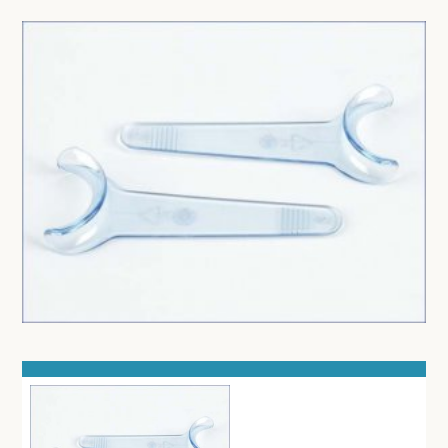
BESURGICAL - INSTRUMENTARIUM
WOND- EN VERBANDMATERIAAL
OPERATIE SETS
HANDSCHOENEN
CONTACT
HECHTINGSMATERIAAL
registreer
OPERATIE-PROTECTIEMATERIAAL
login
HYGIENE
Prijzen
THUISZORG
Prijzen worden nu inclusief BTW getoond
EHBO
WIJZIG NAAR EXCLUSIEF BTW
APPARATUUR EN DIAGNOSE
VERBRUIKSMATERIAAL
DIVERSEN