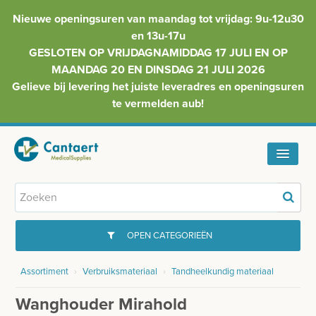
Nieuwe openingsuren van maandag tot vrijdag: 9u-12u30
en 13u-17u
GESLOTEN OP VRIJDAGNAMIDDAG 17 JULI EN OP
MAANDAG 20 EN DINSDAG 21 JULI 2026
Gelieve bij levering het juiste leveradres en openingsuren
te vermelden aub!
HOME
ASSORTIMENT
OPEN CATEGORIEËN
FAQ
Assortiment
›
Verbruiksmateriaal
›
Tandheelkundig materiaal
GYNAECOLOGIE
INFO
Wanghouder Mirahold
INJECTIEMATERIAAL