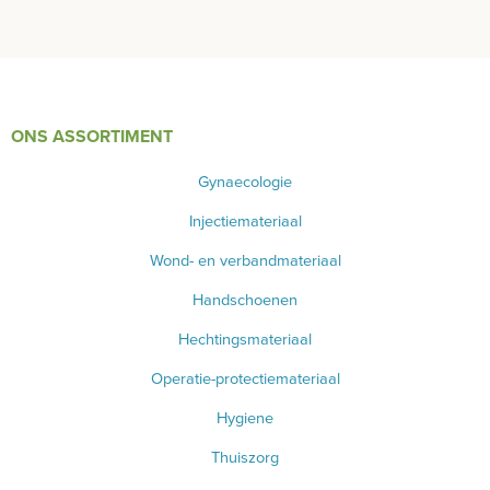
INSTRUMENTEN - INOX GERIEF
TWEEDEHANDS - LIQUIDATIE
ONS ASSORTIMENT
PRODUCT NIET GEVONDEN?
Gynaecologie
Injectiemateriaal
Wond- en verbandmateriaal
Handschoenen
Hechtingsmateriaal
Operatie-protectiemateriaal
Hygiene
Thuiszorg