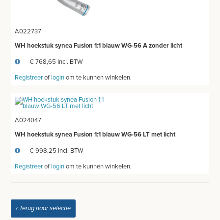
MEETAPPARATUUR
AFZUIGING
A022737
TANDUNIT - PEDICUREMOTOR
WH hoekstuk synea Fusion 1:1 blauw WG-56 A zonder licht
€ 768,65 Incl. BTW
AEROSOL EN INHALATIE
Registreer
of
login
om te kunnen winkelen.
IDENTIFICATIE
BLOED- EN URINEONDERZOEK
A024047
ANESTHESIE - BEWAKING
WH hoekstuk synea Fusion 1:1 blauw WG-56 LT met licht
€ 998,25 Incl. BTW
DIVERSEN
Registreer
of
login
om te kunnen winkelen.
LICHTUITHARDING
VERBRUIKSMATERIAAL
‹ Terug naar selectie
MEUBILAIR - INSTALLATIEMATERIAAL