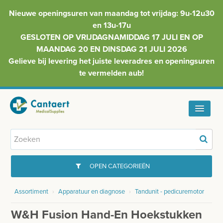
Nieuwe openingsuren van maandag tot vrijdag: 9u-12u30
en 13u-17u
GESLOTEN OP VRIJDAGNAMIDDAG 17 JULI EN OP
MAANDAG 20 EN DINSDAG 21 JULI 2026
Gelieve bij levering het juiste leveradres en openingsuren
te vermelden aub!
HOME
ASSORTIMENT
OPEN CATEGORIEËN
FAQ
Assortiment
›
Apparatuur en diagnose
›
Tandunit - pedicuremotor
GYNAECOLOGIE
INFO
W&H Fusion Hand-En Hoekstukken
INJECTIEMATERIAAL