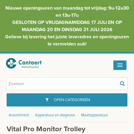
Nieuwe openingsuren van maandag tot vrijdag: 9u-12u30
en 13u-17u
GESLOTEN OP VRIJDAGNAMIDDAG 17 JULI EN OP
MAANDAG 20 EN DINSDAG 21 JULI 2026
Gelieve bij levering het juiste leveradres en openingsuren
te vermelden aub!
HOME
ASSORTIMENT
OPEN CATEGORIEËN
FAQ
Assortiment
›
Apparatuur en diagnose
›
Meetapparatuur
GYNAECOLOGIE
INFO
Vital Pro Monitor Trolley
INJECTIEMATERIAAL