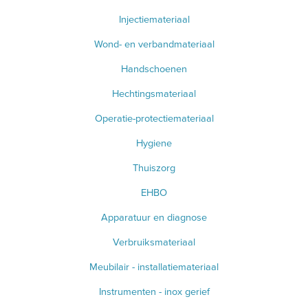
Injectiemateriaal
BLOED- EN URINEONDERZOEK
Wond- en verbandmateriaal
ANESTHESIE - BEWAKING
Handschoenen
DIVERSEN
Hechtingsmateriaal
LICHTUITHARDING
Operatie-protectiemateriaal
VERBRUIKSMATERIAAL
Hygiene
Thuiszorg
MEUBILAIR - INSTALLATIEMATERIAAL
EHBO
INSTRUMENTEN - INOX GERIEF
Apparatuur en diagnose
TWEEDEHANDS - LIQUIDATIE
Verbruiksmateriaal
Meubilair - installatiemateriaal
PRODUCT NIET GEVONDEN?
Instrumenten - inox gerief