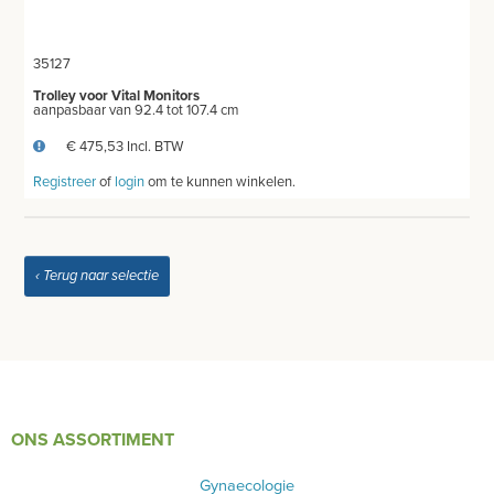
WEEGSCHALEN - METEN
SPIROMETER
35127
Trolley voor Vital Monitors
aanpasbaar van 92.4 tot 107.4 cm
HARTSLAGMETERS
€ 475,53 Incl. BTW
SCOLIOMETER
Registreer
of
login
om te kunnen winkelen.
CO2 METERS
DERMATOSCOOP
‹ Terug naar selectie
AFZUIGING
TANDUNIT - PEDICUREMOTOR
AEROSOL EN INHALATIE
ONS ASSORTIMENT
IDENTIFICATIE
Gynaecologie