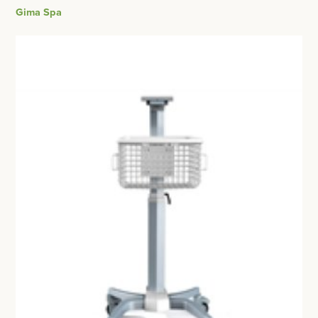
BESURGICAL - INSTRUMENTARIUM
Gima Spa
WOND- EN VERBANDMATERIAAL
OPERATIE SETS
HANDSCHOENEN
CONTACT
HECHTINGSMATERIAAL
registreer
OPERATIE-PROTECTIEMATERIAAL
login
HYGIENE
Prijzen
THUISZORG
Prijzen worden nu inclusief BTW getoond
EHBO
WIJZIG NAAR EXCLUSIEF BTW
APPARATUUR EN DIAGNOSE
RONTGEN
SCHEERAPPARATEN + TOEBEHOREN