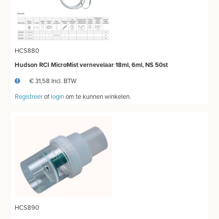
HCS880
Hudson RCI MicroMist vernevelaar 18ml, 6ml, NS 50st
€ 31,58 Incl. BTW
Registreer
of
login
om te kunnen winkelen.
HCS890