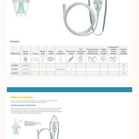
BEADEMHALING
INTUBATIE
IMMOBILISATIE - TRANSPORT
EHBO TASSEN EN KOFFERS
APPARATUUR EN DIAGNOSE
VERBRUIKSMATERIAAL
MEUBILAIR - INSTALLATIEMATERIAAL
INSTRUMENTEN - INOX GERIEF
TWEEDEHANDS - LIQUIDATIE
PRODUCT NIET GEVONDEN?