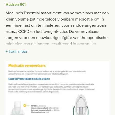
BESURGICAL - INSTRUMENTARIUM
Hudson RCI
WOND- EN VERBANDMATERIAAL
OPERATIE SETS
Medline's Essential assortiment van vernevelaars met een
HANDSCHOENEN
klein volume zet moeiteloos vloeibare medicatie om in
CONTACT
een fijne mist om te inhaleren, voor aandoeningen zoals
HECHTINGSMATERIAAL
astma, COPD en luchtweginfecties De vernevelaars
registreer
zorgen voor een nauwkeurige afgifte van therapeutische
OPERATIE-PROTECTIEMATERIAAL
login
middelen aan de longen, resulterend in een snelle
verlichting en een verbeterde ademhalingsfunctie.
HYGIENE
+ Lees meer
Prijzen
THUISZORG
Prijzen worden nu inclusief BTW getoond
EHBO
WIJZIG NAAR EXCLUSIEF BTW
EHBO MATERIAAL
BEADEMING EN INTUBATIE
LARYNGOSCOOP