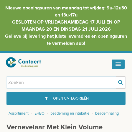
Nieuwe openingsuren van maandag tot vrijdag: 9u-12u30
en 13u-17u
GESLOTEN OP VRIJDAGNAMIDDAG 17 JULI EN OP
MAANDAG 20 EN DINSDAG 21 JULI 2026
Gelieve bij levering het juiste leveradres en openingsuren
te vermelden aub!
HOME
ASSORTIMENT
OPEN CATEGORIEËN
FAQ
Assortiment
›
EHBO
›
beademing en intubatie
›
beademhaling
GYNAECOLOGIE
INFO
Vernevelaar Met Klein Volume
INJECTIEMATERIAAL