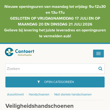
Nieuwe openingsuren van maandag tot vrijdag: 9u-12u30
en 13u-17u
GESLOTEN OP VRIJDAGNAMIDDAG 17 JULI EN OP
MAANDAG 20 EN DINSDAG 21 JULI 2026
Gelieve bij levering het juiste leveradres en openingsuren
te vermelden aub!
HOME
ASSORTIMENT
OPEN CATEGORIEËN
FAQ
Assortiment
›
Handschoenen
›
Niet steriele handschoenen
GYNAECOLOGIE
INFO
Veiligheidshandschoenen
INJECTIEMATERIAAL