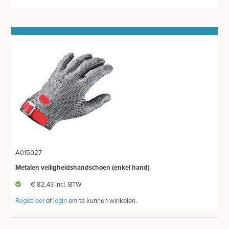
HECHTINGSMATERIAAL
OPERATIE-PROTECTIEMATERIAAL
HYGIENE
THUISZORG
EHBO
APPARATUUR EN DIAGNOSE
VERBRUIKSMATERIAAL
A015027
MEUBILAIR - INSTALLATIEMATERIAAL
Metalen veiligheidshandschoen (enkel hand)
INSTRUMENTEN - INOX GERIEF
€ 82,43 Incl. BTW
Registreer
of
login
om te kunnen winkelen.
TWEEDEHANDS - LIQUIDATIE