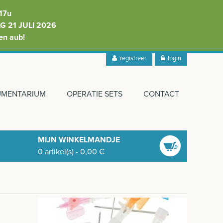
17u
 21 JULI 2026
en aub!
registreer
login
RUMENTARIUM
OPERATIE SETS
CONTACT
MIJN WINKELMANDJE
0
artikel(s)
-
0,00
€