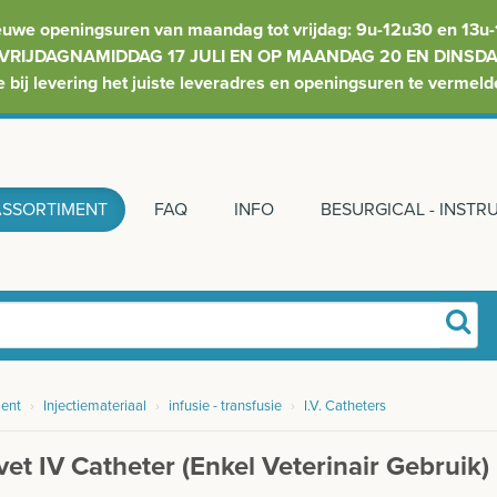
euwe openingsuren van maandag tot vrijdag: 9u-12u30 en 13u-
VRIJDAGNAMIDDAG 17 JULI EN OP MAANDAG 20 EN DINSDAG
e bij levering het juiste leveradres en openingsuren te vermeld
ASSORTIMENT
FAQ
INFO
BESURGICAL - INST
ent
›
Injectiemateriaal
›
infusie - transfusie
›
I.V. Catheters
et IV Catheter (enkel Veterinair Gebruik)