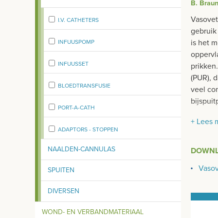
B. Brau
Vasovet
I.V. CATHETERS
gebruik 
is het m
INFUUSPOMP
oppervl
INFUUSSET
prikken
(PUR), 
BLOEDTRANSFUSIE
veel com
bijspuit
PORT-A-CATH
Eigens
+ Lees 
ADAPTORS - STOPPEN
3 pun
aanpr
NAALDEN-CANNULAS
DOWN
vermi
Vasov
SPUITEN
PUR c
kunne
DIVERSEN
radio
bijsp
WOND- EN VERBANDMATERIAAL