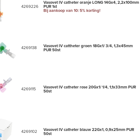
-repellent blood stopper
Vasovet IV catheter oranje LONG 14Gx4, 2,2x100mm
4269226
PUR 1st
lock aansluiting
Bij aankoop van 10: 5% korting!
ijgbaar in verschillende kleuren
Vasovet IV cattheter groen 18Gx1/ 3/4, 1,3x45mm
4269138
PUR 50st
Vasovet IV catheter rose 20Gx1/ 1/4, 1,1x33mm PUR
4269115
50st
Vasovet IV catheter blauw 22Gx1, 0,9x25mm PUR
4269102
50st