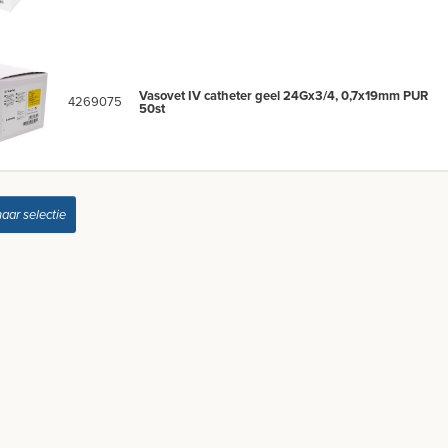
Vasovet IV catheter geel 24Gx3/4, 0,7x19mm PUR
4269075
50st
naar selectie