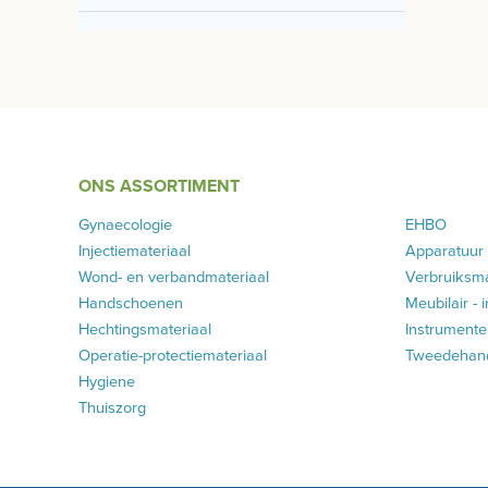
ONS ASSORTIMENT
Gynaecologie
EHBO
Injectiemateriaal
Apparatuur
Wond- en verbandmateriaal
Verbruiksma
Handschoenen
Meubilair - 
Hechtingsmateriaal
Instrumenten
Operatie-protectiemateriaal
Tweedehands
Hygiene
Thuiszorg