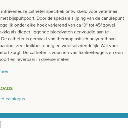
n
 intraveneuze catheter specifiek ontwikkeld voor veterinair
met bijspuitpoort. Door de speciale slijping van de canulepunt
ogelijk onder elke hoek variërend van ca 10° tot 45° zowel
akkig als dieper liggende bloedvaten eenvoudig aan te
. De catheter is gemaakt van thermoplastisch polyurethaan
daardoor zeer knikbestendig en weefselvriendelijk. Wat voor
fort zorgt. De catheter is voorzien van fixatievleugels en een
poort en leverbaar in diverse maten.
chappen:
meer
ts geslepen punt voor goede prikeigenschappen
ik hoek kan varieren van ca 10° tot 45°
LOADS
nderde prikweerstand
et catalogus
atheter zijn duurzaam en weefslevriendelijk
n lang in de bloedvaten blijven
paque strip aanwezig
uitpunt