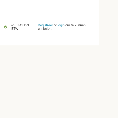
€ 68,43 Incl.
Registreer
of
login
om te kunnen
BTW
winkelen.