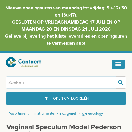
Nieuwe openingsuren van maandag tot vrijdag: 9u-12u30
en 13u-17u
GESLOTEN OP VRIJDAGNAMIDDAG 17 JULI EN OP
MAANDAG 20 EN DINSDAG 21 JULI 2026
Gelieve bij levering het juiste leveradres en openingsuren
te vermelden aub!
HOME
ASSORTIMENT
OPEN CATEGORIEËN
FAQ
Assortiment
›
instrumenten - inox gerief
›
gyneacology
GYNAECOLOGIE
INFO
Vaginaal Speculum Model Pederson
INJECTIEMATERIAAL