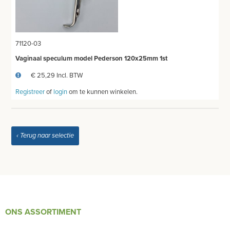
ELEVATORS
SCHEERMATERIAAL
71120-03
Vaginaal speculum model Pederson 120x25mm 1st
STEMVORKEN
€ 25,29 Incl. BTW
BIOPSY PUNCHES - CURRETTES
Registreer
of
login
om te kunnen winkelen.
GYNEACOLOGY
ORTHOPEDIE
‹ Terug naar selectie
HOEFINSTRUMENTEN
OPHTALMOLOGIE
TWEEDEHANDS - LIQUIDATIE
ONS ASSORTIMENT
PRODUCT NIET GEVONDEN?