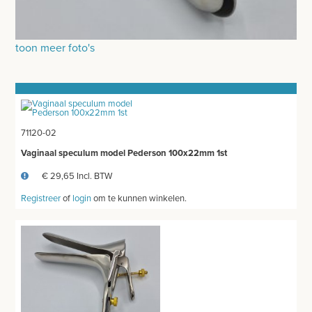
INSTRUMENTEN - INOX GERIEF
REFLEXHAMERS
toon meer foto's
SPECULA
BISTOURIMESSEN
BASISKWALITEIT INSTRUMENTEN
71120-02
Vaginaal speculum model Pederson 100x22mm 1st
INSTRUMENTENDOZEN - INOX GERIEF
€ 29,65 Incl. BTW
NAGEL INSTRUMENTEN
Registreer
of
login
om te kunnen winkelen.
AESCULAP INSTRUMENTEN
OORSPUITEN
MEDICON INSTRUMENTEN
CASTRATIE