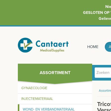
Ni
GESLOTEN OP 
Geliev
HOME
ASSORTIMENT
GYNAECOLOGIE
Assortim
INJECTIEMATERIAAL
Tric
Vers
WOND- EN VERBANDMATERIAAL