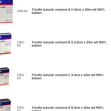
r hinderlijke ladders ontstaan.
ingen:
Tricofix tubulair verband A 1-1,5cm x 20m wit 100%
2191-00
ixatie van wondkompressen, steun- en zalfverbanden.
katoen
uidbeschermende onderlaag onder gips- en zinklijmverbanden
alken.
escherming voor lichaams- en rompverbanden.
nderkous bij Ambulante Compressie Therapie.
2192-
Tricofix tubulair verband B 2-2,5cm x 20m wit 100%
00
katoen
2193-
Tricofix tubulair verband C 3-4cm x 20m wit 100%
00
katoen
2195-
Tricofix tubulair verband D 5-6cm x 20m wit 100%