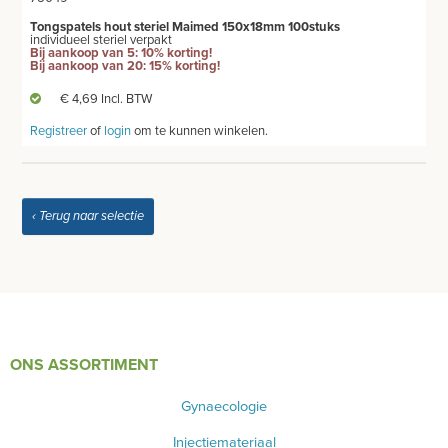
Tongspatels hout steriel Maimed 150x18mm 100stuks
BENODIGDHEDEN ECHOGRAFIE
individueel steriel verpakt
Bij aankoop van 5: 10% korting!
Bij aankoop van 20: 15% korting!
MEUBILAIR - INSTALLATIEMATERIAAL
€ 4,69 Incl. BTW
INSTRUMENTEN - INOX GERIEF
Registreer
of
login
om te kunnen winkelen.
TWEEDEHANDS - LIQUIDATIE
PRODUCT NIET GEVONDEN?
‹ Terug naar selectie
ONS ASSORTIMENT
Gynaecologie
Injectiemateriaal