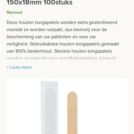
150x18mm 100stuks
BESURGICAL - INSTRUMENTARIUM
WOND- EN VERBANDMATERIAAL
Maimed
OPERATIE SETS
HANDSCHOENEN
Deze houten tongspatels worden extra gesteriliseerd
CONTACT
voordat ze worden verpakt, dus kiemvrij voor de
HECHTINGSMATERIAAL
bescherming van uw patiënten en voor uw
registreer
veiligheid. Gebruiksklare houten tongspatels gemaakt
OPERATIE-PROTECTIEMATERIAAL
login
van 100% berkenhout. Steriele houten tongspatels
worden oa gebruikt voor wondbehandeling, kiemvrij
HYGIENE
laboratoriumwerk, uitstrijkjes, ...
+ Lees meer
Prijzen
THUISZORG
Eigenschappen:
Prijzen worden nu inclusief BTW getoond
EHBO
Individueel geseald in papier
WIJZIG NAAR EXCLUSIEF BTW
Splintervrije kwaliteit
APPARATUUR EN DIAGNOSE
Randen afgerond aan de zijkanten
Formaat: 150x18mm
VERBRUIKSMATERIAAL
DIVERSEN