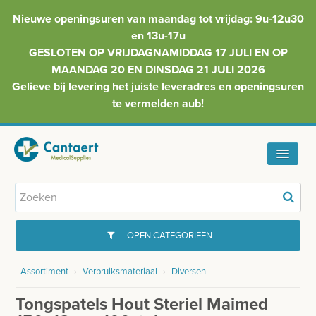
Nieuwe openingsuren van maandag tot vrijdag: 9u-12u30
en 13u-17u
GESLOTEN OP VRIJDAGNAMIDDAG 17 JULI EN OP
MAANDAG 20 EN DINSDAG 21 JULI 2026
Gelieve bij levering het juiste leveradres en openingsuren
te vermelden aub!
HOME
ASSORTIMENT
OPEN CATEGORIEËN
FAQ
Assortiment
›
Verbruiksmateriaal
›
Diversen
GYNAECOLOGIE
INFO
Tongspatels Hout Steriel Maimed
INJECTIEMATERIAAL