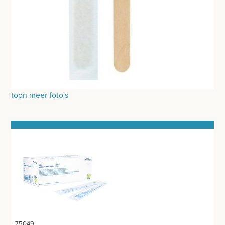
TANDHEELKUNDIG MATERIAAL
SPEELGOED
PIPETTEN
CRYO APPARATUUR
UROLOGIE - SONDE - AFZUIGING
toon meer foto's
FLESSEN - ZALFPOTTEN - BEKERS
PEDICURE - MANICURE
BATTERIJEN - LAMPEN
VETERINAIR MATERIAAL
GYNAECOLOGIE
BENODIGDHEDEN EKG
75049