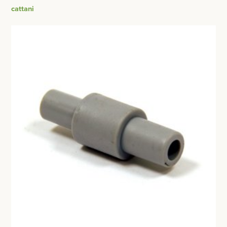
BESURGICAL - INSTRUMENTARIUM
cattani
WOND- EN VERBANDMATERIAAL
OPERATIE SETS
HANDSCHOENEN
CONTACT
HECHTINGSMATERIAAL
registreer
OPERATIE-PROTECTIEMATERIAAL
login
HYGIENE
Prijzen
THUISZORG
Prijzen worden nu inclusief BTW getoond
EHBO
WIJZIG NAAR EXCLUSIEF BTW
APPARATUUR EN DIAGNOSE
RONTGEN
SCHEERAPPARATEN + TOEBEHOREN