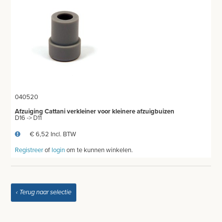
INSTRUMENTEN - INOX GERIEF
TWEEDEHANDS - LIQUIDATIE
PRODUCT NIET GEVONDEN?
040520
Afzuiging Cattani verkleiner voor kleinere afzuigbuizen
D16 -> D11
€ 6,52 Incl. BTW
Registreer
of
login
om te kunnen winkelen.
‹ Terug naar selectie