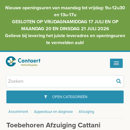
Nieuwe openingsuren van maandag tot vrijdag: 9u-12u30
en 13u-17u
GESLOTEN OP VRIJDAGNAMIDDAG 17 JULI EN OP
MAANDAG 20 EN DINSDAG 21 JULI 2026
Gelieve bij levering het juiste leveradres en openingsuren
te vermelden aub!
HOME
ASSORTIMENT
OPEN CATEGORIEËN
FAQ
Assortiment
›
Apparatuur en diagnose
›
Afzuiging
GYNAECOLOGIE
INFO
Toebehoren Afzuiging Cattani
INJECTIEMATERIAAL