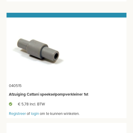
MEETAPPARATUUR
AFZUIGING
TANDUNIT - PEDICUREMOTOR
AEROSOL EN INHALATIE
IDENTIFICATIE
BLOED- EN URINEONDERZOEK
ANESTHESIE - BEWAKING
040515
DIVERSEN
Afzuiging Cattani speekselpompverkleiner 1st
LICHTUITHARDING
€ 5,78 Incl. BTW
Registreer
of
login
om te kunnen winkelen.
VERBRUIKSMATERIAAL
MEUBILAIR - INSTALLATIEMATERIAAL