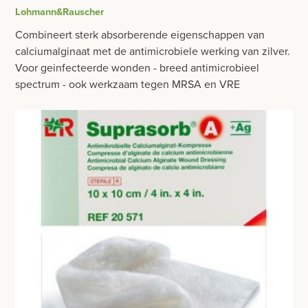
BESURGICAL - INSTRUMENTARIUM
Lohmann&Rauscher
WOND- EN VERBANDMATERIAAL
OPERATIE SETS
Combineert sterk absorberende eigenschappen van
WINDELS EN STEUNVERBANDEN
calciumalginaat met de antimicrobiele werking van zilver.
CONTACT
Voor geinfecteerde wonden - breed antimicrobieel
COMPRESSEN
spectrum - ook werkzaam tegen MRSA en VRE
registreer
GAAS- EN FIXATIEVERBANDEN
login
PLEISTERS
Prijzen
MEDISCHE VERZORGINGSSETS
Prijzen worden nu inclusief BTW getoond
GIPSMATERIAAL
WIJZIG NAAR EXCLUSIEF BTW
BRACES
BANDAGES VOOR DIEREN
WATTEN-DEPPERS