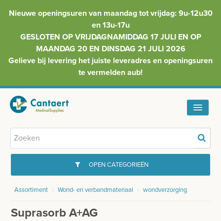
Nieuwe openingsuren van maandag tot vrijdag: 9u-12u30
en 13u-17u
GESLOTEN OP VRIJDAGNAMIDDAG 17 JULI EN OP
MAANDAG 20 EN DINSDAG 21 JULI 2026
Gelieve bij levering het juiste leveradres en openingsuren
te vermelden aub!
HOME
ASSORTIMENT
OPEN CATEGORIEËN
FAQ
Assortiment
›
Wond- en verbandmateriaal
›
wondverzorging
GYNAECOLOGIE
INFO
Suprasorb A+AG
INJECTIEMATERIAAL