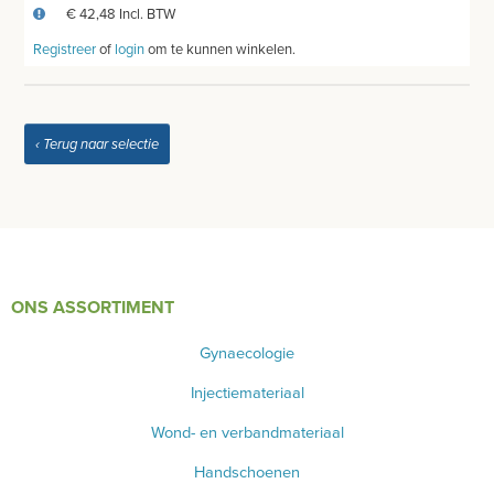
€ 42,48 Incl. BTW
MEUBILAIR - INSTALLATIEMATERIAAL
Registreer
of
login
om te kunnen winkelen.
INSTRUMENTEN - INOX GERIEF
TWEEDEHANDS - LIQUIDATIE
‹ Terug naar selectie
PRODUCT NIET GEVONDEN?
ONS ASSORTIMENT
Gynaecologie
Injectiemateriaal
Wond- en verbandmateriaal
Handschoenen