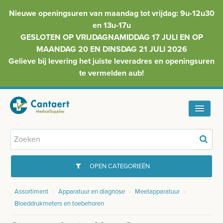
Nieuwe openingsuren van maandag tot vrijdag: 9u-12u30
en 13u-17u
GESLOTEN OP VRIJDAGNAMIDDAG 17 JULI EN OP
MAANDAG 20 EN DINSDAG 21 JULI 2026
Gelieve bij levering het juiste leveradres en openingsuren
te vermelden aub!
HOME
ASSORTIMENT
OPEN CATEGORIEËN
FAQ
Assortiment
›
Apparatuur en diagnose
›
Meetapparatuur
›
GYNAECOLOGIE
Bloeddrukmeters en toebehoren
INFO
INJECTIEMATERIAAL