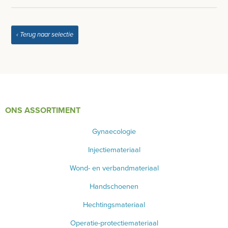
WEEGSCHALEN - METEN
SPIROMETER
‹ Terug naar selectie
HARTSLAGMETERS
SCOLIOMETER
CO2 METERS
ONS ASSORTIMENT
DERMATOSCOOP
Gynaecologie
Injectiemateriaal
AFZUIGING
Wond- en verbandmateriaal
TANDUNIT - PEDICUREMOTOR
Handschoenen
AEROSOL EN INHALATIE
Hechtingsmateriaal
Operatie-protectiemateriaal
IDENTIFICATIE