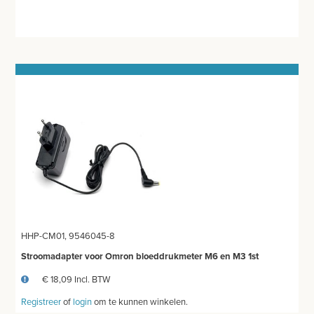
MEETAPPARATUUR
THERMOMETERS
STETHOSCOOP
BLOEDDRUKMETERS EN TOEBEHOREN
GLUCOSEMETER EN TOEBEHOREN
OTOSCOOP EN TOEBEHOREN
SATURATIEMETER
ZUURSTOFGENERATOR
HHP-CM01, 9546045-8
Stroomadapter voor Omron bloeddrukmeter M6 en M3 1st
DEFIBRILLATOR AED - ECG
€ 18,09 Incl. BTW
DOPPLER
Registreer
of
login
om te kunnen winkelen.