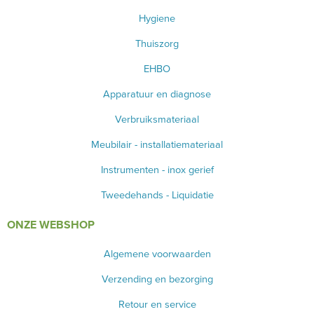
Hygiene
BLOED- EN URINEONDERZOEK
Thuiszorg
ANESTHESIE - BEWAKING
EHBO
DIVERSEN
Apparatuur en diagnose
LICHTUITHARDING
Verbruiksmateriaal
Meubilair - installatiemateriaal
VERBRUIKSMATERIAAL
Instrumenten - inox gerief
MEUBILAIR - INSTALLATIEMATERIAAL
Tweedehands - Liquidatie
INSTRUMENTEN - INOX GERIEF
ONZE WEBSHOP
TWEEDEHANDS - LIQUIDATIE
Algemene voorwaarden
PRODUCT NIET GEVONDEN?
Verzending en bezorging
Retour en service