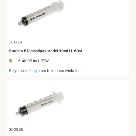
301229
Spuiten BD plastipak steriel 30ml LL 60st
€ 48,05 Incl. BTW
Registreer
of
login
om te kunnen winkelen.
300865