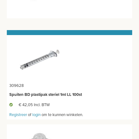
EHBO
APPARATUUR EN DIAGNOSE
VERBRUIKSMATERIAAL
MEUBILAIR - INSTALLATIEMATERIAAL
INSTRUMENTEN - INOX GERIEF
TWEEDEHANDS - LIQUIDATIE
PRODUCT NIET GEVONDEN?
309628
Spuiten BD plastipak steriel 1ml LL 100st
€ 42,05 Incl. BTW
Registreer
of
login
om te kunnen winkelen.