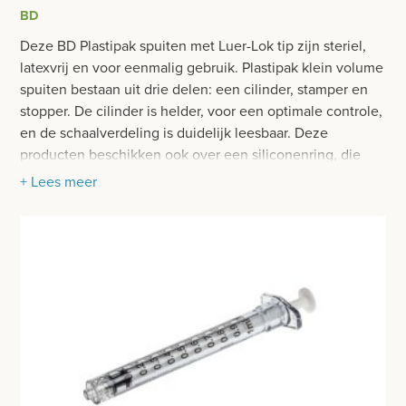
BESURGICAL - INSTRUMENTARIUM
BD
INFUSIE - TRANSFUSIE
OPERATIE SETS
Deze BD Plastipak spuiten met Luer-Lok tip zijn steriel,
NAALDEN-CANNULAS
latexvrij en voor eenmalig gebruik. Plastipak klein volume
CONTACT
spuiten bestaan uit drie delen: een cilinder, stamper en
SPUITEN
stopper. De cilinder is helder, voor een optimale controle,
registreer
en de schaalverdeling is duidelijk leesbaar. Deze
DIVERSEN
login
producten beschikken ook over een siliconenring, die
zorgt voor een regelmatige stamperbeweging.
WOND- EN VERBANDMATERIAAL
+ Lees meer
Prijzen
HANDSCHOENEN
Prijzen worden nu inclusief BTW getoond
HECHTINGSMATERIAAL
WIJZIG NAAR EXCLUSIEF BTW
OPERATIE-PROTECTIEMATERIAAL
HYGIENE
THUISZORG