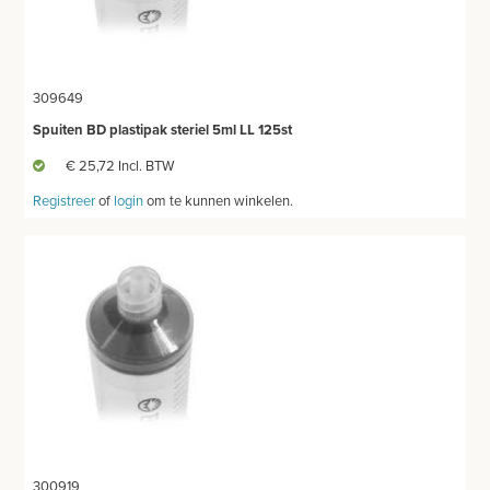
309649
Spuiten BD plastipak steriel 5ml LL 125st
€ 25,72 Incl. BTW
Registreer
of
login
om te kunnen winkelen.
300919