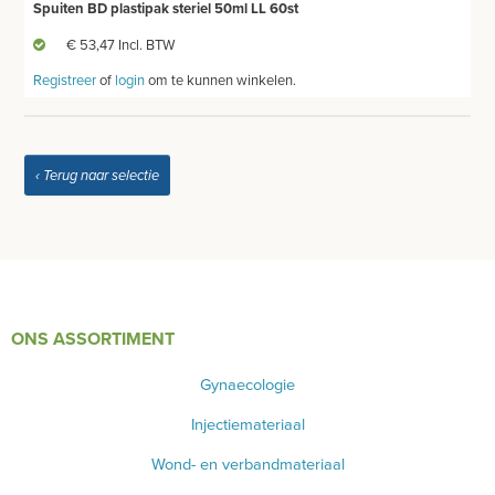
Spuiten BD plastipak steriel 50ml LL 60st
€ 53,47 Incl. BTW
Registreer
of
login
om te kunnen winkelen.
‹ Terug naar selectie
ONS ASSORTIMENT
Gynaecologie
Injectiemateriaal
Wond- en verbandmateriaal