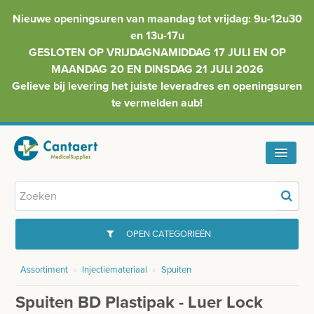
Nieuwe openingsuren van maandag tot vrijdag: 9u-12u30
en 13u-17u
GESLOTEN OP VRIJDAGNAMIDDAG 17 JULI EN OP
MAANDAG 20 EN DINSDAG 21 JULI 2026
Gelieve bij levering het juiste leveradres en openingsuren
te vermelden aub!
HOME
ASSORTIMENT
OPEN CATEGORIEËN
FAQ
Assortiment
›
Injectiemateriaal
›
Spuiten
GYNAECOLOGIE
INFO
Spuiten BD Plastipak - Luer Lock
INJECTIEMATERIAAL