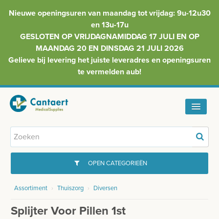
Nieuwe openingsuren van maandag tot vrijdag: 9u-12u30
en 13u-17u
GESLOTEN OP VRIJDAGNAMIDDAG 17 JULI EN OP
MAANDAG 20 EN DINSDAG 21 JULI 2026
Gelieve bij levering het juiste leveradres en openingsuren
te vermelden aub!
HOME
ASSORTIMENT
OPEN CATEGORIEËN
FAQ
Assortiment
›
Thuiszorg
›
Diversen
GYNAECOLOGIE
INFO
Splijter Voor Pillen 1st
INJECTIEMATERIAAL