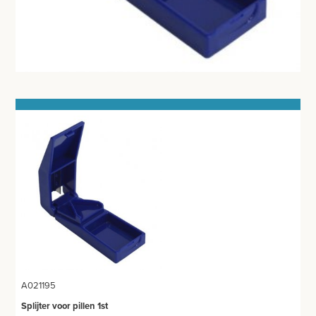
EHBO
APPARATUUR EN DIAGNOSE
VERBRUIKSMATERIAAL
MEUBILAIR - INSTALLATIEMATERIAAL
INSTRUMENTEN - INOX GERIEF
TWEEDEHANDS - LIQUIDATIE
PRODUCT NIET GEVONDEN?
A021195
Splijter voor pillen 1st