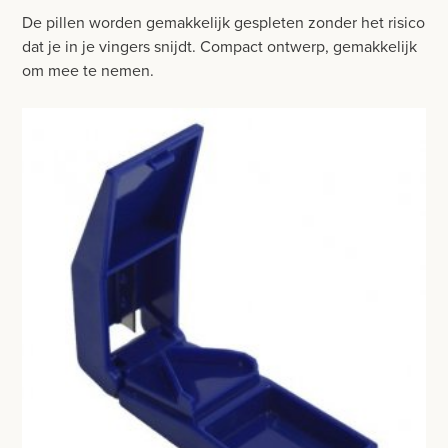
BESURGICAL - INSTRUMENTARIUM
De pillen worden gemakkelijk gespleten zonder het risico
WOND- EN VERBANDMATERIAAL
dat je in je vingers snijdt. Compact ontwerp, gemakkelijk
OPERATIE SETS
HANDSCHOENEN
om mee te nemen.
CONTACT
HECHTINGSMATERIAAL
registreer
OPERATIE-PROTECTIEMATERIAAL
login
HYGIENE
Prijzen
THUISZORG
Prijzen worden nu inclusief BTW getoond
INCONTINENTIE
WIJZIG NAAR EXCLUSIEF BTW
BABY PAMPERS
DIVERSEN
REVALIDATIE - FYSIOTHERAPIE