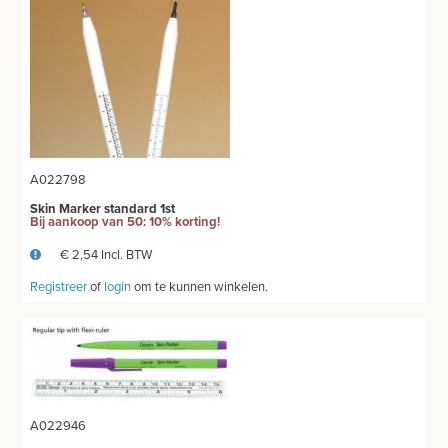
BENODIGDHEDEN ECHOGRAFIE
MEUBILAIR - INSTALLATIEMATERIAAL
INSTRUMENTEN - INOX GERIEF
TWEEDEHANDS - LIQUIDATIE
A022798
Skin Marker standard 1st
PRODUCT NIET GEVONDEN?
Bij aankoop van 50: 10% korting!
€ 2,54 Incl. BTW
Registreer
of
login
om te kunnen winkelen.
A022946