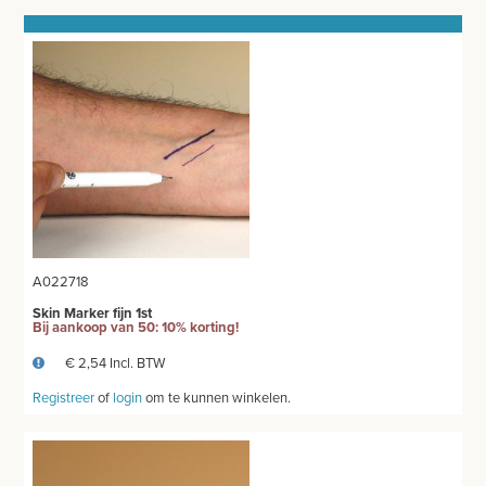
TANDHEELKUNDIG MATERIAAL
SPEELGOED
PIPETTEN
CRYO APPARATUUR
UROLOGIE - SONDE - AFZUIGING
FLESSEN - ZALFPOTTEN - BEKERS
A022718
PEDICURE - MANICURE
Skin Marker fijn 1st
Bij aankoop van 50: 10% korting!
BATTERIJEN - LAMPEN
€ 2,54 Incl. BTW
VETERINAIR MATERIAAL
Registreer
of
login
om te kunnen winkelen.
GYNAECOLOGIE
BENODIGDHEDEN EKG