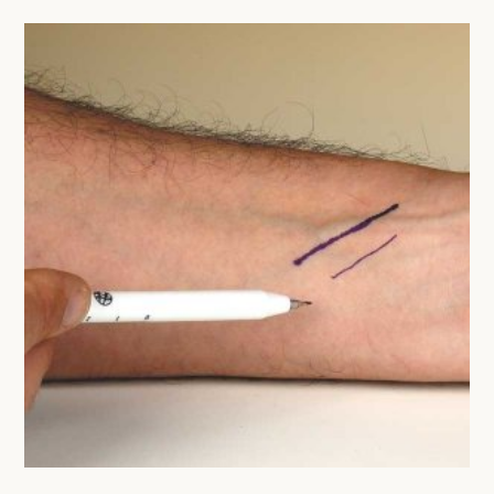
BESURGICAL - INSTRUMENTARIUM
WOND- EN VERBANDMATERIAAL
OPERATIE SETS
HANDSCHOENEN
CONTACT
HECHTINGSMATERIAAL
registreer
OPERATIE-PROTECTIEMATERIAAL
login
HYGIENE
Prijzen
THUISZORG
Prijzen worden nu inclusief BTW getoond
EHBO
WIJZIG NAAR EXCLUSIEF BTW
APPARATUUR EN DIAGNOSE
VERBRUIKSMATERIAAL
DIVERSEN