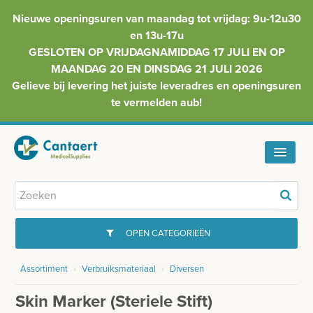
Nieuwe openingsuren van maandag tot vrijdag: 9u-12u30
en 13u-17u
GESLOTEN OP VRIJDAGNAMIDDAG 17 JULI EN OP
MAANDAG 20 EN DINSDAG 21 JULI 2026
Gelieve bij levering het juiste leveradres en openingsuren
te vermelden aub!
HOME
ASSORTIMENT
OPEN CATEGORIEËN
FAQ
Assortiment
›
Verbruiksmateriaal
›
Diversen
GYNAECOLOGIE
INFO
Skin Marker (steriele Stift)
INJECTIEMATERIAAL