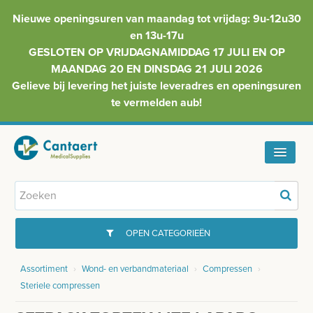
Nieuwe openingsuren van maandag tot vrijdag: 9u-12u30
en 13u-17u
GESLOTEN OP VRIJDAGNAMIDDAG 17 JULI EN OP
MAANDAG 20 EN DINSDAG 21 JULI 2026
Gelieve bij levering het juiste leveradres en openingsuren
te vermelden aub!
HOME
ASSORTIMENT
OPEN CATEGORIEËN
FAQ
Assortiment
›
Wond- en verbandmateriaal
›
Compressen
›
GYNAECOLOGIE
Steriele compressen
INFO
INJECTIEMATERIAAL