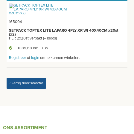
BANDAGES VOOR DIEREN
WATTEN-DEPPERS
165004
ORTHOPEDISCHE BRACES
SETPACK TOPTEX LITE LAPARO 4PLY XR WI 40X40CM x20st
(x2)
PER 2x20st verpakt (= 1doos)
WONDVERZORGING
€ 89,68 Incl. BTW
BLOEDSTELPENDE SPRAY
Registreer
of
login
om te kunnen winkelen.
HANDSCHOENEN
HECHTINGSMATERIAAL
‹ Terug naar selectie
OPERATIE-PROTECTIEMATERIAAL
HYGIENE
THUISZORG
ONS ASSORTIMENT
EHBO