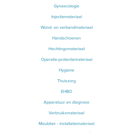
Gynaecologie
APPARATUUR EN DIAGNOSE
Injectiemateriaal
VERBRUIKSMATERIAAL
Wond- en verbandmateriaal
MEUBILAIR - INSTALLATIEMATERIAAL
Handschoenen
Hechtingsmateriaal
INSTRUMENTEN - INOX GERIEF
Operatie-protectiemateriaal
TWEEDEHANDS - LIQUIDATIE
Hygiene
PRODUCT NIET GEVONDEN?
Thuiszorg
EHBO
Apparatuur en diagnose
Verbruiksmateriaal
Meubilair - installatiemateriaal