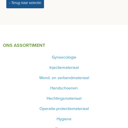
‹ Terug naar selectie
BLOED- EN URINEONDERZOEK
ANESTHESIE - BEWAKING
DIVERSEN
ONS ASSORTIMENT
LICHTUITHARDING
Gynaecologie
VERBRUIKSMATERIAAL
Injectiemateriaal
MEUBILAIR - INSTALLATIEMATERIAAL
Wond- en verbandmateriaal
INSTRUMENTEN - INOX GERIEF
Handschoenen
TWEEDEHANDS - LIQUIDATIE
Hechtingsmateriaal
Operatie-protectiemateriaal
PRODUCT NIET GEVONDEN?
Hygiene