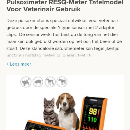
Pulsoximeter RESQ-Meter Tafelmodel
BESURGICAL - INSTRUMENTARIUM
WOND- EN VERBANDMATERIAAL
Voor Veterinair Gebruik
OPERATIE SETS
HANDSCHOENEN
Deze pulsoximeter is speciaal ontwikkel voor veterinair
CONTACT
gebruik door de speciale Y-type sensor met 2 adaptor
HECHTINGSMATERIAAL
clips. De sensor werkt het best op de tong van het dier
registreer
maar kan ook gebruikt worden op het oor, het been of de
OPERATIE-PROTECTIEMATERIAAL
staart. Deze standalone saturatiemeter kan tegelijkertijd
login
SpO2 en hartslag meten bij dieren. Het TFT-
HYGIENE
kleurenscherm toont het plethysmogram, de perfusie-
+ Lees meer
Prijzen
index en staafdiagram.
THUISZORG
Prijzen worden nu inclusief BTW getoond
Eigenschappen:
EHBO
WIJZIG NAAR EXCLUSIEF BTW
lichtgewicht, klein en gemakkelijk mee te nemen
APPARATUUR EN DIAGNOSE
continue bewaking
tot 500 uur gegevensopslag voor SpO2 en PR
RONTGEN
software voor gegevensbeheer voor analyse
hoorbare en visuele alarmfunctie
SCHEERAPPARATEN + TOEBEHOREN
verticaal en horizontaal display