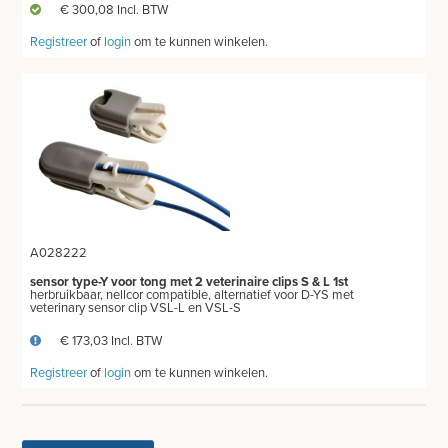
€ 300,08 Incl. BTW
WEEGSCHALEN - METEN
Registreer
of
login
om te kunnen winkelen.
SPIROMETER
HARTSLAGMETERS
SCOLIOMETER
CO2 METERS
DERMATOSCOOP
A028222
sensor type-Y voor tong met 2 veterinaire clips S & L 1st
herbruikbaar, nellcor compatible, alternatief voor D-YS met
veterinary sensor clip VSL-L en VSL-S
AFZUIGING
€ 173,03 Incl. BTW
TANDUNIT - PEDICUREMOTOR
Registreer
of
login
om te kunnen winkelen.
AEROSOL EN INHALATIE
IDENTIFICATIE