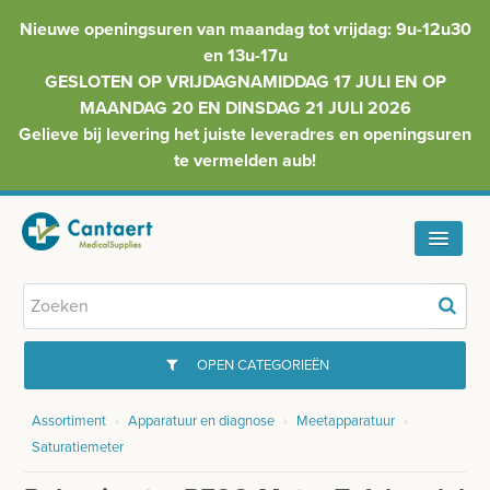
Nieuwe openingsuren van maandag tot vrijdag: 9u-12u30
en 13u-17u
GESLOTEN OP VRIJDAGNAMIDDAG 17 JULI EN OP
MAANDAG 20 EN DINSDAG 21 JULI 2026
Gelieve bij levering het juiste leveradres en openingsuren
te vermelden aub!
HOME
ASSORTIMENT
OPEN CATEGORIEËN
FAQ
Assortiment
›
Apparatuur en diagnose
›
Meetapparatuur
›
GYNAECOLOGIE
Saturatiemeter
INFO
INJECTIEMATERIAAL