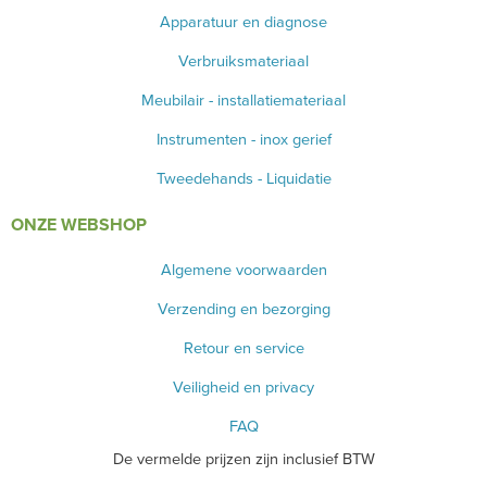
Apparatuur en diagnose
BENODIGDHEDEN ECHOGRAFIE
Verbruiksmateriaal
MEUBILAIR - INSTALLATIEMATERIAAL
Meubilair - installatiemateriaal
INSTRUMENTEN - INOX GERIEF
Instrumenten - inox gerief
TWEEDEHANDS - LIQUIDATIE
Tweedehands - Liquidatie
ONZE WEBSHOP
PRODUCT NIET GEVONDEN?
Algemene voorwaarden
Verzending en bezorging
Retour en service
Veiligheid en privacy
FAQ
De vermelde prijzen zijn inclusief BTW