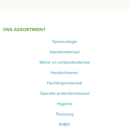
TANDHEELKUNDIG MATERIAAL
SPEELGOED
PIPETTEN
ONS ASSORTIMENT
CRYO APPARATUUR
Gynaecologie
UROLOGIE - SONDE - AFZUIGING
Injectiemateriaal
Wond- en verbandmateriaal
FLESSEN - ZALFPOTTEN - BEKERS
Handschoenen
PEDICURE - MANICURE
Hechtingsmateriaal
BATTERIJEN - LAMPEN
Operatie-protectiemateriaal
VETERINAIR MATERIAAL
Hygiene
GYNAECOLOGIE
Thuiszorg
EHBO
BENODIGDHEDEN EKG