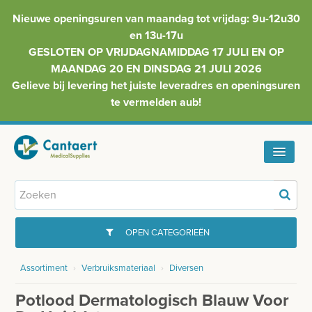
Nieuwe openingsuren van maandag tot vrijdag: 9u-12u30
en 13u-17u
GESLOTEN OP VRIJDAGNAMIDDAG 17 JULI EN OP
MAANDAG 20 EN DINSDAG 21 JULI 2026
Gelieve bij levering het juiste leveradres en openingsuren
te vermelden aub!
HOME
ASSORTIMENT
OPEN CATEGORIEËN
FAQ
Assortiment
›
Verbruiksmateriaal
›
Diversen
GYNAECOLOGIE
INFO
Potlood Dermatologisch Blauw Voor
INJECTIEMATERIAAL