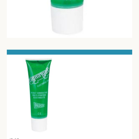
TANDHEELKUNDIG MATERIAAL
SPEELGOED
PIPETTEN
CRYO APPARATUUR
UROLOGIE - SONDE - AFZUIGING
FLESSEN - ZALFPOTTEN - BEKERS
PEDICURE - MANICURE
BATTERIJEN - LAMPEN
VETERINAIR MATERIAAL
GYNAECOLOGIE
BENODIGDHEDEN EKG