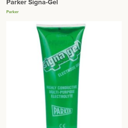
Parker Signa-Gel
BESURGICAL - INSTRUMENTARIUM
WOND- EN VERBANDMATERIAAL
Parker
OPERATIE SETS
HANDSCHOENEN
CONTACT
HECHTINGSMATERIAAL
registreer
OPERATIE-PROTECTIEMATERIAAL
login
HYGIENE
Prijzen
THUISZORG
Prijzen worden nu inclusief BTW getoond
EHBO
WIJZIG NAAR EXCLUSIEF BTW
APPARATUUR EN DIAGNOSE
VERBRUIKSMATERIAAL
DIVERSEN