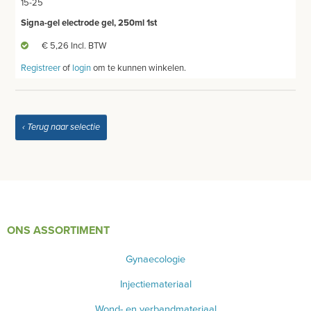
15-25
Signa-gel electrode gel, 250ml 1st
EKG GEL-SPRAY
€ 5,26 Incl. BTW
EKG PAPIER
Registreer
of
login
om te kunnen winkelen.
EKG ELECTRODEN
BENODIGDHEDEN ECHOGRAFIE
‹ Terug naar selectie
MEUBILAIR - INSTALLATIEMATERIAAL
INSTRUMENTEN - INOX GERIEF
TWEEDEHANDS - LIQUIDATIE
ONS ASSORTIMENT
PRODUCT NIET GEVONDEN?
Gynaecologie
Injectiemateriaal
Wond- en verbandmateriaal