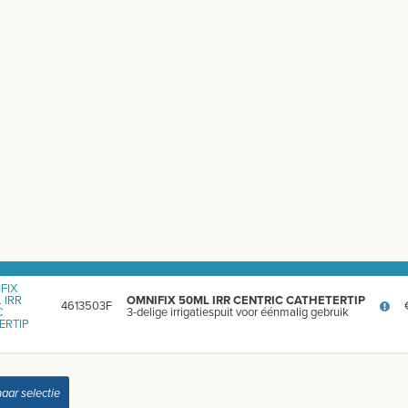
OMNIFIX 50ML IRR CENTRIC CATHETERTIP
4613503F
3-delige irrigatiespuit voor éénmalig gebruik
naar selectie