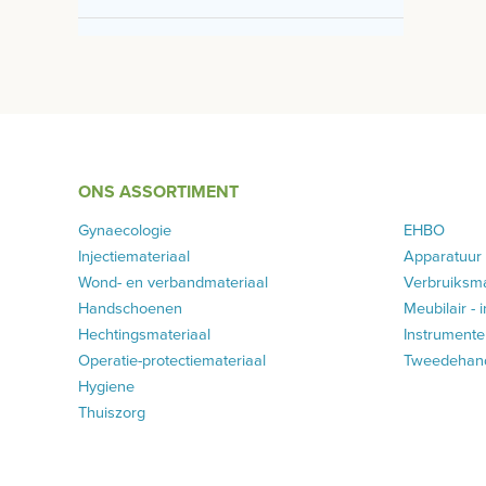
ONS ASSORTIMENT
Gynaecologie
EHBO
Injectiemateriaal
Apparatuur
Wond- en verbandmateriaal
Verbruiksma
Handschoenen
Meubilair - 
Hechtingsmateriaal
Instrumenten
Operatie-protectiemateriaal
Tweedehands
Hygiene
Thuiszorg