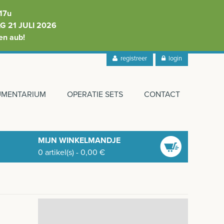
17u
 21 JULI 2026
en aub!
registreer
login
RUMENTARIUM
OPERATIE SETS
CONTACT
MIJN WINKELMANDJE
0
artikel(s)
-
0,00
€