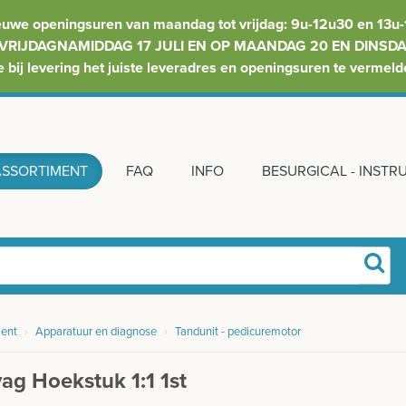
euwe openingsuren van maandag tot vrijdag: 9u-12u30 en 13u-
VRIJDAGNAMIDDAG 17 JULI EN OP MAANDAG 20 EN DINSDAG
e bij levering het juiste leveradres en openingsuren te vermeld
ASSORTIMENT
FAQ
INFO
BESURGICAL - INST
ent
›
Apparatuur en diagnose
›
Tandunit - pedicuremotor
ag Hoekstuk 1:1 1st