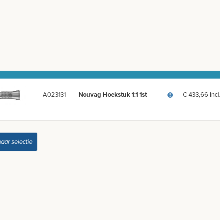
A023131
Nouvag Hoekstuk 1:1 1st
€ 433,66 Inc
naar selectie