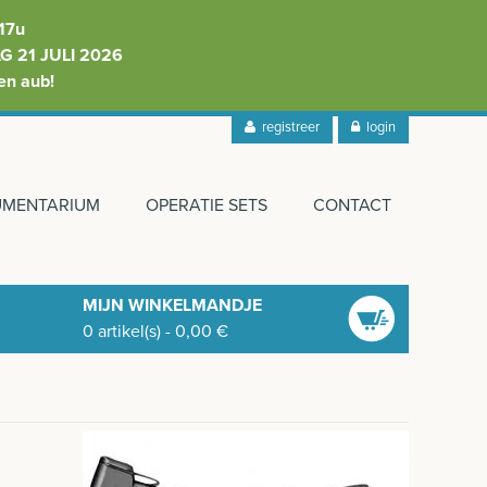
17u
 21 JULI 2026
en aub!
registreer
login
RUMENTARIUM
OPERATIE SETS
CONTACT
MIJN WINKELMANDJE
0
artikel(s)
-
0,00
€