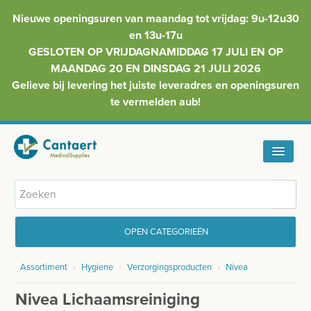
Nieuwe openingsuren van maandag tot vrijdag: 9u-12u30
en 13u-17u
GESLOTEN OP VRIJDAGNAMIDDAG 17 JULI EN OP
MAANDAG 20 EN DINSDAG 21 JULI 2026
Gelieve bij levering het juiste leveradres en openingsuren
te vermelden aub!
HOME
ASSORTIMENT
OPEN CATEGORIEËN
FAQ
Assortiment
›
Hygiene
›
Verzorgingsproducten
›
Nivea
GYNAECOLOGIE
INFO
Nivea Lichaamsreiniging
INJECTIEMATERIAAL