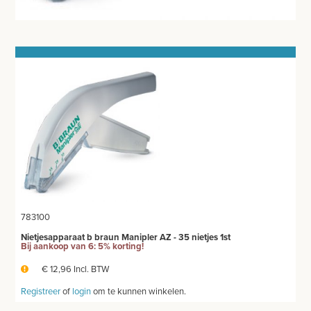
THUISZORG
EHBO
APPARATUUR EN DIAGNOSE
VERBRUIKSMATERIAAL
MEUBILAIR - INSTALLATIEMATERIAAL
INSTRUMENTEN - INOX GERIEF
TWEEDEHANDS - LIQUIDATIE
783100
PRODUCT NIET GEVONDEN?
Nietjesapparaat b braun Manipler AZ - 35 nietjes 1st
Bij aankoop van 6: 5% korting!
€ 12,96 Incl. BTW
Registreer
of
login
om te kunnen winkelen.