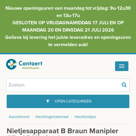
Nieuwe openingsuren van maandag tot vrijdag: 9u-12u30
en 13u-17u
GESLOTEN OP VRIJDAGNAMIDDAG 17 JULI EN OP
MAANDAG 20 EN DINSDAG 21 JULI 2026
Gelieve bij levering het juiste leveradres en openingsuren
te vermelden aub!
HOME
ASSORTIMENT
OPEN CATEGORIEËN
FAQ
Assortiment
›
Hechtingsmateriaal
›
Hechtnietjes
GYNAECOLOGIE
INFO
Nietjesapparaat B Braun Manipler
INJECTIEMATERIAAL