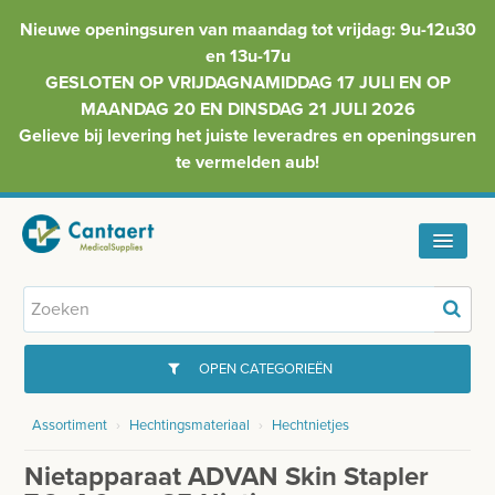
Nieuwe openingsuren van maandag tot vrijdag: 9u-12u30
en 13u-17u
GESLOTEN OP VRIJDAGNAMIDDAG 17 JULI EN OP
MAANDAG 20 EN DINSDAG 21 JULI 2026
Gelieve bij levering het juiste leveradres en openingsuren
te vermelden aub!
HOME
ASSORTIMENT
OPEN CATEGORIEËN
FAQ
Assortiment
›
Hechtingsmateriaal
›
Hechtnietjes
GYNAECOLOGIE
INFO
Nietapparaat ADVAN Skin Stapler
INJECTIEMATERIAAL