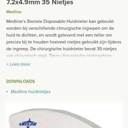
7.2x4.9mm 35 Nietjes
BESURGICAL - INSTRUMENTARIUM
WOND- EN VERBANDMATERIAAL
Medline
OPERATIE SETS
HANDSCHOENEN
Medline‘s Steriele Disposable Huidnieter kan gebruikt
CONTACT
worden bij verschillende chirurgische ingrepen om de
HECHTINGSMATERIAAL
huid te dichten, en wordt geleverd met een teller om
registreer
precies bij te houden hoeveel nietjes gebruikt zijn tijdens
HECHTNAALDEN
login
de ingreep. De chirurgische huidnieter bevat 35 nietjes
van chirurgisch staal. Deze chirurgische nietmachine
HECHTDRAAD
heeft een ergonomisch handvat, waardoor hij
+ Lees meer
Prijzen
WONDLIJM
gemakkelijk te gebruiken is en soepel te activeren is. Dit
Prijzen worden nu inclusief BTW getoond
product kan besteld worden met 35 brede of 35 normale
HECHTNIETJES
DOWNLOADS
nietjes van chirurgisch staal.
WIJZIG NAAR EXCLUSIEF BTW
Medline huidnietjes
ALLERLEI
Eigenschappen:
afmeting 7.2mm breedt en 4.9mm diep
OPERATIE-PROTECTIEMATERIAAL
35 nietjes per device
per 5 stuk in karton en per 100 stuks in overkarton
HYGIENE