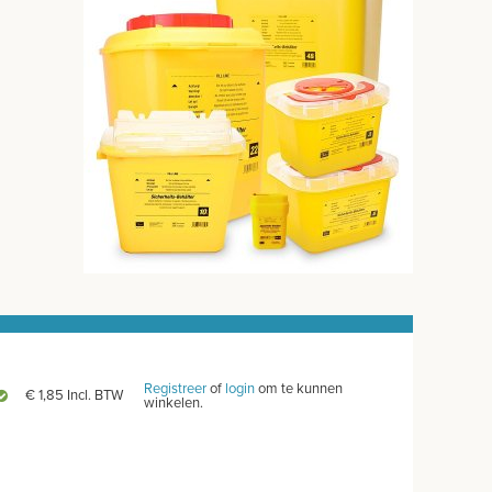
Registreer
of
login
om te kunnen
€ 1,85 Incl. BTW
winkelen.