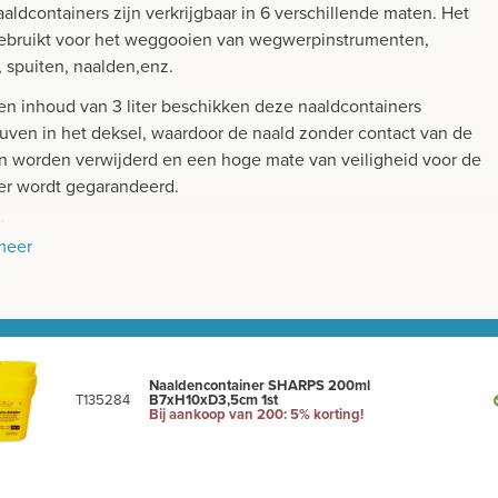
aldcontainers zijn verkrijgbaar in 6 verschillende maten. Het
ebruikt voor het weggooien van wegwerpinstrumenten,
, spuiten, naalden,enz.
en inhoud van 3 liter beschikken deze naaldcontainers
euven in het deksel, waardoor de naald zonder contact van de
an worden verwijderd en een hoge mate van veiligheid voor de
er wordt gegarandeerd.
chappen:
meer
ste versie en leverbaar in diverse formaten
het afvoeren van puntige en scherpe medische hulpmiddelen,
 canules, spuiten en scalpelmesjes
finitieve afdichting zowel lek- als geurdicht
chrapersleuven in het deksel voor eenvoudige ontkoppeling
Naaldencontainer SHARPS 200ml
aalden
T135284
B7xH10xD3,5cm 1st
Bij aankoop van 200: 5% korting!
ekbaar en stabiel
l kan tijdelijk of permanent gesloten worden
tuk te koop of per overdoos (zie volumekortingen)