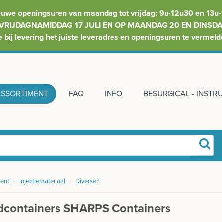
euwe openingsuren van maandag tot vrijdag: 9u-12u30 en 13u-
VRIJDAGNAMIDDAG 17 JULI EN OP MAANDAG 20 EN DINSDAG
e bij levering het juiste leveradres en openingsuren te vermeld
ASSORTIMENT
FAQ
INFO
BESURGICAL - INST
ent
›
Injectiemateriaal
›
Diversen
dcontainers SHARPS Containers