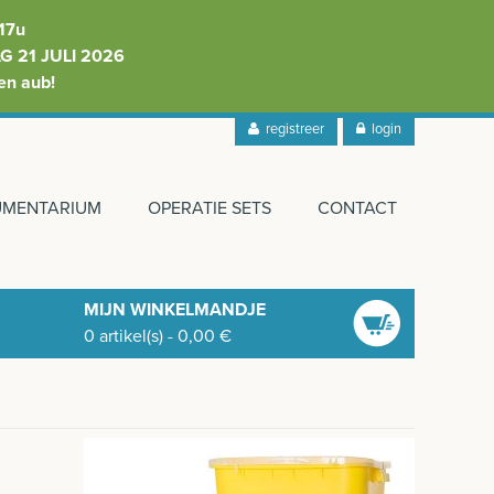
17u
 21 JULI 2026
en aub!
registreer
login
RUMENTARIUM
OPERATIE SETS
CONTACT
MIJN WINKELMANDJE
0
artikel(s)
-
0,00
€