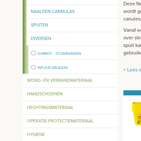
Deze Na
wordt g
NAALDEN-CANNULAS
canules
SPUITEN
Vanaf e
over sl
DIVERSEN
spuit k
gebruik
GARROT - STUWBANDEN
Eigens
INFUUS DRUKZAK
+ Lees 
Robuu
WOND- EN VERBANDMATERIAAL
Voor 
zoals
HANDSCHOENEN
Na de
Met s
HECHTINGSMATERIAAL
van n
Onbre
OPERATIE-PROTECTIEMATERIAAL
Dekse
HYGIENE
per s