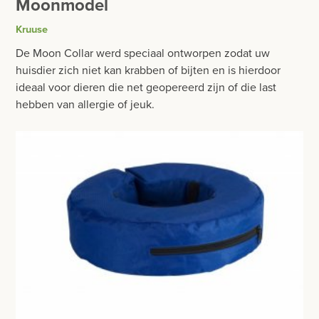
Moonmodel
BESURGICAL - INSTRUMENTARIUM
WOND- EN VERBANDMATERIAAL
Kruuse
OPERATIE SETS
HANDSCHOENEN
De Moon Collar werd speciaal ontworpen zodat uw
CONTACT
huisdier zich niet kan krabben of bijten en is hierdoor
HECHTINGSMATERIAAL
ideaal voor dieren die net geopereerd zijn of die last
registreer
hebben van allergie of jeuk.
OPERATIE-PROTECTIEMATERIAAL
login
HYGIENE
Prijzen
THUISZORG
Prijzen worden nu inclusief BTW getoond
EHBO
WIJZIG NAAR EXCLUSIEF BTW
APPARATUUR EN DIAGNOSE
VERBRUIKSMATERIAAL
DIVERSEN