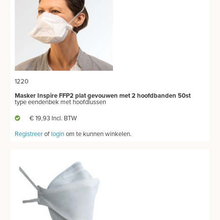
OPERATIEKLOMPEN
OPERATIETOEBEHOREN
GELAATSCHERM
HYGIENE
1220
THUISZORG
Masker Inspire FFP2 plat gevouwen met 2 hoofdbanden 50st
type eendenbek met hoofdlussen
EHBO
€ 19,93 Incl. BTW
APPARATUUR EN DIAGNOSE
Registreer
of
login
om te kunnen winkelen.
VERBRUIKSMATERIAAL
MEUBILAIR - INSTALLATIEMATERIAAL
INSTRUMENTEN - INOX GERIEF
TWEEDEHANDS - LIQUIDATIE