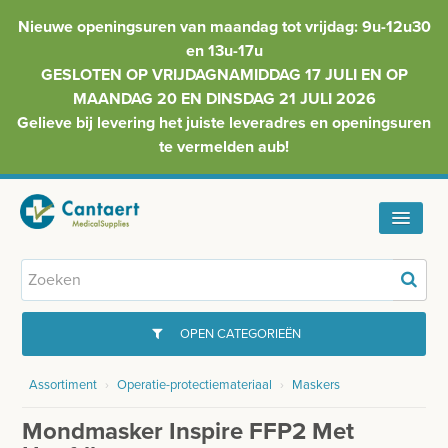
Nieuwe openingsuren van maandag tot vrijdag: 9u-12u30
en 13u-17u
GESLOTEN OP VRIJDAGNAMIDDAG 17 JULI EN OP
MAANDAG 20 EN DINSDAG 21 JULI 2026
Gelieve bij levering het juiste leveradres en openingsuren
te vermelden aub!
HOME
ASSORTIMENT
OPEN CATEGORIEËN
FAQ
Assortiment
›
Operatie-protectiemateriaal
›
Maskers
GYNAECOLOGIE
INFO
Mondmasker Inspire FFP2 Met
INJECTIEMATERIAAL