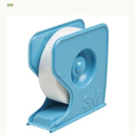
BESURGICAL - INSTRUMENTARIUM
3M
WOND- EN VERBANDMATERIAAL
OPERATIE SETS
WINDELS EN STEUNVERBANDEN
CONTACT
COMPRESSEN
registreer
GAAS- EN FIXATIEVERBANDEN
login
PLEISTERS
Prijzen
WONDPLEISTERS
Prijzen worden nu inclusief BTW getoond
TAPE
WIJZIG NAAR EXCLUSIEF BTW
HECHTPLEISTERS
FIXATIEPLEISTERS
MEDISCHE VERZORGINGSSETS