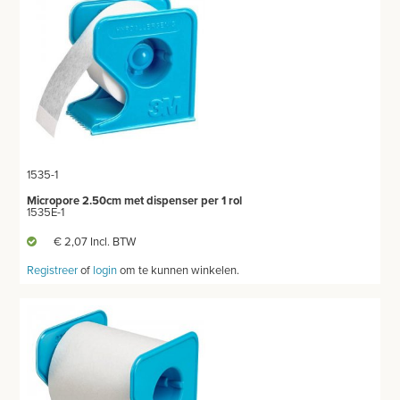
THUISZORG
EHBO
APPARATUUR EN DIAGNOSE
VERBRUIKSMATERIAAL
1535-1
MEUBILAIR - INSTALLATIEMATERIAAL
Micropore 2.50cm met dispenser per 1 rol
1535E-1
INSTRUMENTEN - INOX GERIEF
€ 2,07 Incl. BTW
TWEEDEHANDS - LIQUIDATIE
Registreer
of
login
om te kunnen winkelen.
PRODUCT NIET GEVONDEN?