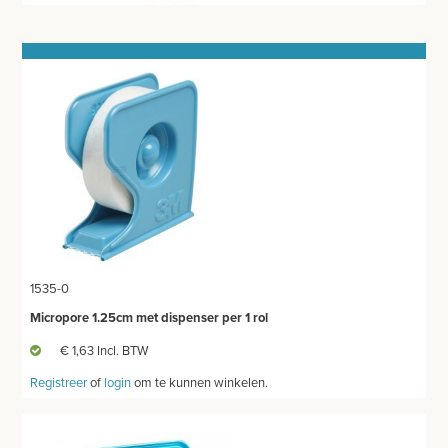
GIPSMATERIAAL
BRACES
BANDAGES VOOR DIEREN
WATTEN-DEPPERS
ORTHOPEDISCHE BRACES
WONDVERZORGING
BLOEDSTELPENDE SPRAY
1535-0
HANDSCHOENEN
Micropore 1.25cm met dispenser per 1 rol
€ 1,63 Incl. BTW
HECHTINGSMATERIAAL
Registreer
of
login
om te kunnen winkelen.
OPERATIE-PROTECTIEMATERIAAL
HYGIENE