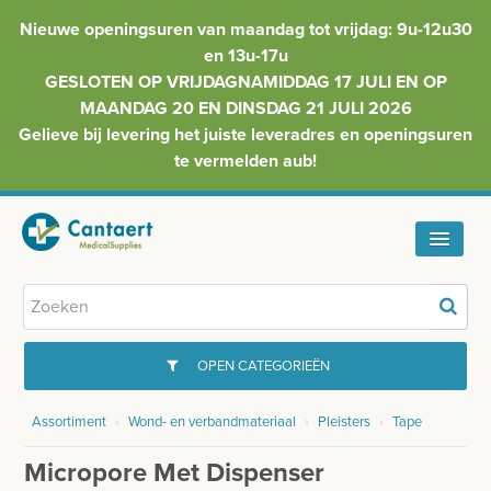
Nieuwe openingsuren van maandag tot vrijdag: 9u-12u30
en 13u-17u
GESLOTEN OP VRIJDAGNAMIDDAG 17 JULI EN OP
MAANDAG 20 EN DINSDAG 21 JULI 2026
Gelieve bij levering het juiste leveradres en openingsuren
te vermelden aub!
HOME
ASSORTIMENT
OPEN CATEGORIEËN
FAQ
Assortiment
›
Wond- en verbandmateriaal
›
Pleisters
›
Tape
GYNAECOLOGIE
INFO
Micropore Met Dispenser
INJECTIEMATERIAAL