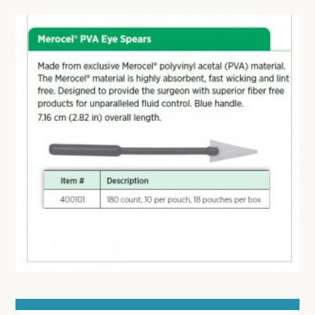
BESURGICAL - INSTRUMENTARIUM
WOND- EN VERBANDMATERIAAL
OPERATIE SETS
WINDELS EN STEUNVERBANDEN
CONTACT
COMPRESSEN
registreer
GAAS- EN FIXATIEVERBANDEN
login
PLEISTERS
Prijzen
MEDISCHE VERZORGINGSSETS
Prijzen worden nu inclusief BTW getoond
GIPSMATERIAAL
WIJZIG NAAR EXCLUSIEF BTW
BRACES
BANDAGES VOOR DIEREN
WATTEN-DEPPERS