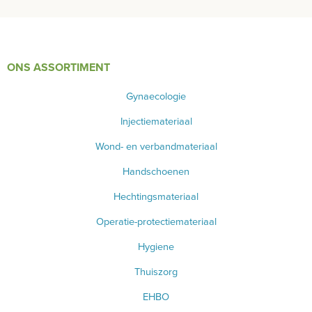
EHBO
APPARATUUR EN DIAGNOSE
ONS ASSORTIMENT
VERBRUIKSMATERIAAL
Gynaecologie
MEUBILAIR - INSTALLATIEMATERIAAL
Injectiemateriaal
INSTRUMENTEN - INOX GERIEF
Wond- en verbandmateriaal
Handschoenen
TWEEDEHANDS - LIQUIDATIE
Hechtingsmateriaal
PRODUCT NIET GEVONDEN?
Operatie-protectiemateriaal
Hygiene
Thuiszorg
EHBO