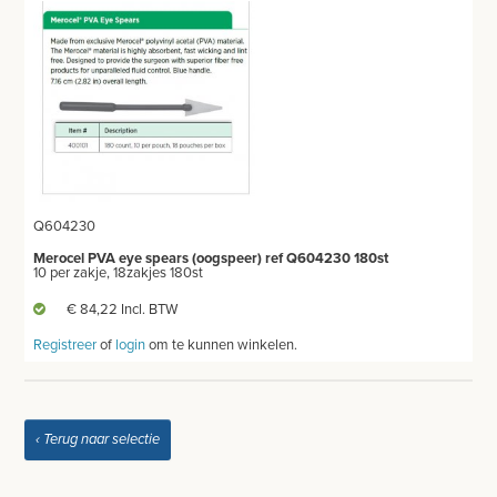
DEPPERS
NEUSTAMPON
EAR WICK
ORTHOPEDISCHE BRACES
WONDVERZORGING
Q604230
BLOEDSTELPENDE SPRAY
Merocel PVA eye spears (oogspeer) ref Q604230 180st
10 per zakje, 18zakjes 180st
HANDSCHOENEN
€ 84,22 Incl. BTW
Registreer
of
login
om te kunnen winkelen.
HECHTINGSMATERIAAL
OPERATIE-PROTECTIEMATERIAAL
‹ Terug naar selectie
HYGIENE
THUISZORG