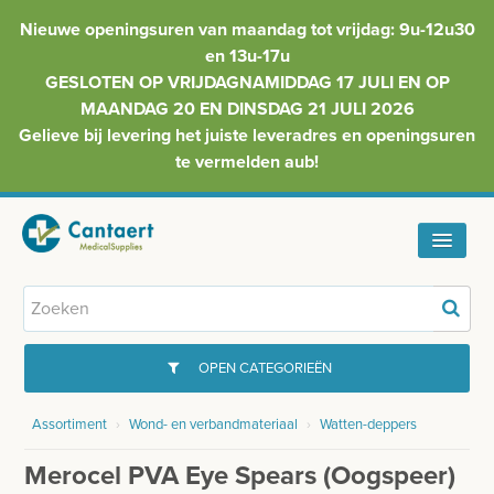
Nieuwe openingsuren van maandag tot vrijdag: 9u-12u30
en 13u-17u
GESLOTEN OP VRIJDAGNAMIDDAG 17 JULI EN OP
MAANDAG 20 EN DINSDAG 21 JULI 2026
Gelieve bij levering het juiste leveradres en openingsuren
te vermelden aub!
HOME
ASSORTIMENT
OPEN CATEGORIEËN
FAQ
Assortiment
›
Wond- en verbandmateriaal
›
Watten-deppers
GYNAECOLOGIE
INFO
Merocel PVA Eye Spears (oogspeer)
INJECTIEMATERIAAL