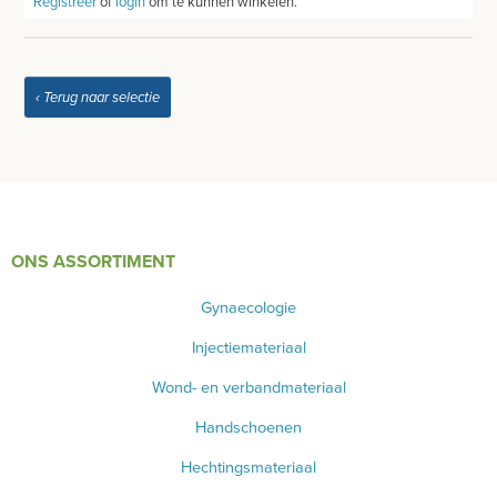
Registreer
of
login
om te kunnen winkelen.
‹ Terug naar selectie
ONS ASSORTIMENT
Gynaecologie
Injectiemateriaal
Wond- en verbandmateriaal
Handschoenen
Hechtingsmateriaal