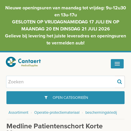
Nieuwe openingsuren van maandag tot vrijdag: 9u-12u30
en 13u-17u
GESLOTEN OP VRIJDAGNAMIDDAG 17 JULI EN OP
MAANDAG 20 EN DINSDAG 21 JULI 2026
Gelieve bij levering het juiste leveradres en openingsuren
te vermelden aub!
HOME
ASSORTIMENT
OPEN CATEGORIEËN
FAQ
Assortiment
›
Operatie-protectiemateriaal
›
beschermingskledij
GYNAECOLOGIE
INFO
Medline Patientenschort Korte
INJECTIEMATERIAAL